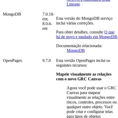
Lineage
MongoDB
7.0.18-
Esta versão do
MongoDB
serviço
ent,
inclui várias correções.
8.0.6-
ent
Para obter detalhes, consulte
O que
há de novo e mudado em
MongoDB
Documentação relacionada:
MongoDB
OpenPages
9.7.0
Esta versão
OpenPages
inclui os
seguintes recursos:
Mapeie visualmente as relações
com o novo GRC Canvas
Agora você pode usar o GRC
Canvas para mapear
visualmente as relações entre
riscos, controles, processos ou
qualquer outro objeto. Você
pode criar e configurar telas
para tipos de objetos