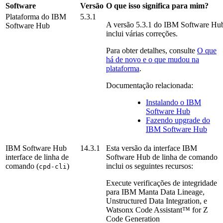
Software
Versão
O que isso significa para mim?
Plataforma do
IBM
5.3.1
A versão
5.3.1
do
IBM Software Hu
Software Hub
inclui várias correções.
Para obter detalhes, consulte
O que
há de novo e o que mudou na
plataforma
.
Documentação relacionada:
Instalando o
IBM
Software Hub
Fazendo upgrade do
IBM Software Hub
IBM Software Hub
14.3.1
Esta versão da interface
IBM
interface de linha de
Software Hub
de linha de comando
comando (
)
inclui os seguintes recursos:
cpd-cli
Execute verificações de integridade
para
IBM Manta Data Lineage
,
Unstructured Data Integration
, e
Watsonx Code Assistant™ for Z
Code Generation