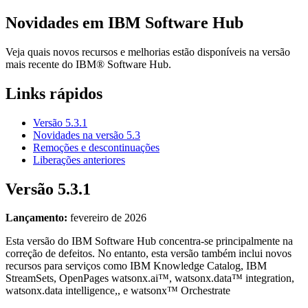
Novidades em
IBM Software Hub
Veja quais novos recursos e melhorias estão disponíveis na versão
mais recente do
IBM® Software Hub
.
Links rápidos
Versão 5.3.1
Novidades na versão 5.3
Remoções e descontinuações
Liberações anteriores
Versão
5.3.1
Lançamento:
fevereiro de 2026
Esta versão do
IBM Software Hub
concentra-se principalmente na
correção de defeitos. No entanto, esta versão também inclui novos
recursos para serviços como
IBM Knowledge Catalog
,
IBM
StreamSets
,
OpenPages
watsonx.ai™
,
watsonx.data™ integration
,
watsonx.data intelligence
,, e
watsonx™ Orchestrate