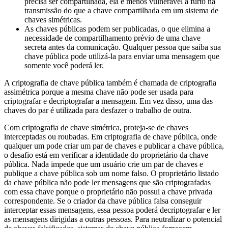
precisa ser compartilhada, ela é menos vulnerável a furto na
transmissão do que a chave compartilhada em um sistema de
chaves simétricas.
As chaves públicas podem ser publicadas, o que elimina a
necessidade de compartilhamento prévio de uma chave
secreta antes da comunicação. Qualquer pessoa que saiba sua
chave pública pode utilizá-la para enviar uma mensagem que
somente você poderá ler.
A criptografia de chave pública também é chamada de criptografia
assimétrica porque a mesma chave não pode ser usada para
criptografar e decriptografar a mensagem. Em vez disso, uma das
chaves do par é utilizada para desfazer o trabalho de outra.
Com criptografia de chave simétrica, proteja-se de chaves
interceptadas ou roubadas. Em criptografia de chave pública, onde
qualquer um pode criar um par de chaves e publicar a chave pública,
o desafio está em verificar a identidade do proprietário da chave
pública. Nada impede que um usuário crie um par de chaves e
publique a chave pública sob um nome falso. O proprietário listado
da chave pública não pode ler mensagens que são criptografadas
com essa chave porque o proprietário não possui a chave privada
correspondente. Se o criador da chave pública falsa conseguir
interceptar essas mensagens, essa pessoa poderá decriptografar e ler
as mensagens dirigidas a outras pessoas. Para neutralizar o potencial