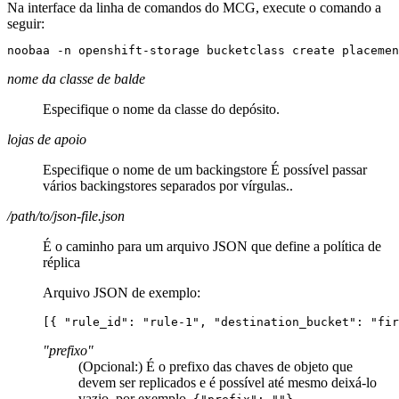
Na interface da linha de comandos do MCG, execute o comando a
seguir:
noobaa -n openshift-storage bucketclass create placemen
nome da classe de balde
Especifique o nome da classe do depósito.
lojas de apoio
Especifique o nome de um backingstore É possível passar
vários backingstores separados por vírgulas..
/path/to/json-file.json
É o caminho para um arquivo JSON que define a política de
réplica
Arquivo JSON de exemplo:
[{ "rule_id": "rule-1", "destination_bucket": "fir
"prefixo"
(Opcional:) É o prefixo das chaves de objeto que
devem ser replicados e é possível até mesmo deixá-lo
vazio, por exemplo,