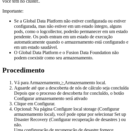
você tem no cluster..
Importante:
Se
a Global Data Platform
não estiver configurada ou estiver
configurada, mas não estiver em um estado íntegro, alguns
pods, como o logcollector, poderão permanecer em um estado
pendente. Os pods entram em um estado de execução
automaticamente quando o armazenamento está configurado e
em um estado saudável.
O Global Data Platform
e o
Fusion Data Foundation
não
podem coexistir como seu armazenamento.
Procedimento
Vá para
Armazenamento
>
Armazenamento local
.
Aguarde até que a descoberta de nós de cálculo seja concluída
Depois que o processo de descoberta for concluído, o botão
Configurar armazenamento
será ativado
Clique em
Configurar
.
Opcional:
Na página
Configure local storage (Configurar
armazenamento local)
, você pode optar por selecionar
Set up
Disaster Recovery (Configurar recuperação de desastres
) ou
não.
Uma configuração de recuperação de desastre fornece