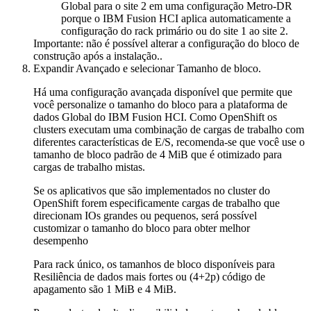
Global
para o site 2 em uma configuração Metro-DR
porque
o IBM Fusion HCI
aplica automaticamente a
configuração do rack primário ou do site 1 ao site 2.
Importante:
não é possível alterar a configuração do bloco de
construção após a instalação..
Expandir
Avançado
e selecionar
Tamanho de bloco
.
Há uma configuração avançada disponível que permite que
você personalize o
tamanho do bloco
para a
plataforma de
dados Global
do
IBM Fusion HCI
. Como
OpenShift
os
clusters executam uma combinação de cargas de trabalho com
diferentes características de E/S, recomenda-se que você use o
tamanho de bloco padrão de 4 MiB que é otimizado para
cargas de trabalho mistas.
Se os aplicativos que são implementados no cluster do
OpenShift
forem especificamente cargas de trabalho que
direcionam IOs grandes ou pequenos, será possível
customizar o tamanho do bloco para obter melhor
desempenho
Para rack único, os tamanhos de bloco disponíveis para
Resiliência de dados mais fortes
ou (4+2p) código de
apagamento são 1 MiB e 4 MiB.