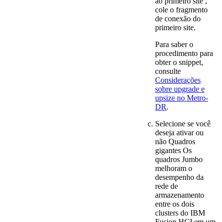
ao primeiro site
,
cole o fragmento
de conexão do
primeiro site.
Para saber o
procedimento para
obter o snippet,
consulte
Considerações
sobre upgrade e
upsize no Metro-
DR
.
Selecione se você
deseja ativar ou
não
Quadros
gigantes
Os
quadros Jumbo
melhoram o
desempenho da
rede de
armazenamento
entre os dois
clusters do
IBM
Fusion HCI
em um