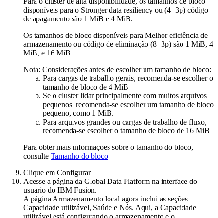
Para o cluster de alta disponibilidade, os tamanhos de bloco
disponíveis para o
Stronger data resiliency
ou (4+3p) código
de apagamento são 1 MiB e 4 MiB.
Os tamanhos de bloco disponíveis para
Melhor eficiência de
armazenamento
ou código de eliminação (8+3p) são 1 MiB, 4
MiB, e 16 MiB.
Nota:
Considerações antes de escolher um tamanho de bloco:
Para cargas de trabalho gerais, recomenda-se escolher o
tamanho de bloco de 4 MiB
Se o cluster lidar principalmente com muitos arquivos
pequenos, recomenda-se escolher um tamanho de bloco
pequeno, como 1 MiB.
Para arquivos grandes ou cargas de trabalho de fluxo,
recomenda-se escolher o tamanho de bloco de 16 MiB
Para obter mais informações sobre o tamanho do bloco,
consulte
Tamanho do bloco
.
Clique em
Configurar
.
Acesse a página da
Global Data Platform
na interface do
usuário do
IBM Fusion
.
A página
Armazenamento local
agora inclui as seções
Capacidade utilizável
,
Saúde
e
Nós
. Aqui, a
Capacidade
utilizável
está configurando o armazenamento e o