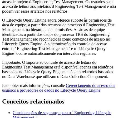
áreas de projeto d
Engineering Test Management
. Os usuários sem
acesso de leitura aos artefatos d
Engineering Test Management
e não
podem ver esses artefatos nos relatórios.
O Lifecycle Query Engine
agora oferece suporte às permissões de
área de equipe, a partir dos recursos de processo d
Engineering Test
Management
, na hierarquia de permissões. As áreas de equipe
identificadas a partir dos dados do processo TRS do
Engineering
Test Management
são reconhecidas como contextos de acesso no
Lifecycle Query Engine
. A sincronização do controle de acesso
entre o `
Engineering Test Management
` e
o `Lifecycle Query
Engine`
ocorre automaticamente em intervalos regulares.
Importante:
O suporte ao controle de acesso de leitura do
Engineering Test Management
está disponível apenas em relatórios
base
ados no Lifecycle Query Engine e não em relatórios baseados
no Data Warehouse que utilizam
o Data Collection Component
.
Para obter mais informações, consulte
Gerenciamento do acesso dos
usuários a provedores de dados no
Lifecycle Query Engine
.
Conceitos relacionados
Considerações de segurança para o `
Engineering Lifecycle
Management
`