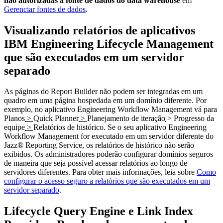
não autorizadas à fonte de dados do data warehouse
em
Gerenciar fontes de dados
.
Visualizando relatórios de aplicativos
IBM Engineering Lifecycle Management
que são executados em um servidor
separado
As páginas do
Report Builder
não podem ser integradas em um
quadro em uma página hospedada em um domínio diferente. Por
exemplo, no aplicativo
Engineering Workflow Management
vá para
Planos
>
Quick Planner
>
Planejamento de iteração
>
Progresso da
equipe
>
Relatórios de histórico
. Se o seu aplicativo
Engineering
Workflow Management
for executado em um servidor diferente do
Jazz® Reporting Service
, os relatórios de histórico não serão
exibidos. Os administradores poderão configurar domínios seguros
de maneira que seja possível acessar relatórios ao longo de
servidores diferentes. Para obter mais informações, leia sobre
Como
configurar o acesso seguro a relatórios que são executados em um
servidor separado
.
Lifecycle Query Engine
e Link Index