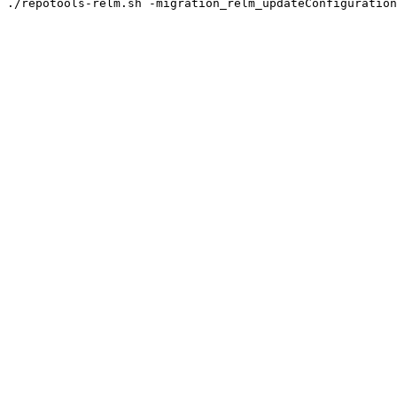
./repotools-relm.sh -migration_relm_updateConfiguration