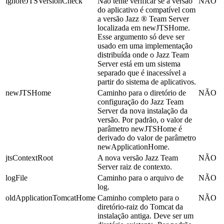
ignoreJTSVersionCheck
Não tente verificar se a versão
NÃO
do aplicativo é compatível com
a versão
Jazz ® Team Server
localizada em
newJTSHome
.
Esse argumento só deve ser
usado em uma implementação
distribuída onde o
Jazz Team
Server
está em um sistema
separado que é inacessível a
partir do sistema de aplicativos.
newJTSHome
Caminho para o diretório de
NÃO
configuração do
Jazz Team
Server
da nova instalação da
versão. Por padrão, o valor de
parâmetro
newJTSHome
é
derivado do valor de parâmetro
newApplicationHome
.
jtsContextRoot
A nova versão
Jazz Team
NÃO
Server
raiz de contexto.
logFile
Caminho para o arquivo de
NÃO
log.
oldApplicationTomcatHome
Caminho completo para o
NÃO
diretório-raiz do Tomcat da
instalação antiga. Deve ser um