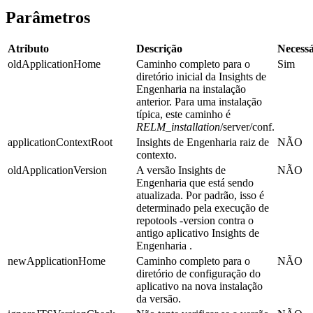
Parâmetros
Atributo
Descrição
Necessá
oldApplicationHome
Caminho completo para o
Sim
diretório inicial da
Insights de
Engenharia
na instalação
anterior. Para uma instalação
típica, este caminho é
RELM_installation
/server/conf
.
applicationContextRoot
Insights de Engenharia
raiz de
NÃO
contexto.
oldApplicationVersion
A versão
Insights de
NÃO
Engenharia
que está sendo
atualizada. Por padrão, isso é
determinado pela execução de
repotools -version
contra o
antigo aplicativo
Insights de
Engenharia
.
newApplicationHome
Caminho completo para o
NÃO
diretório de configuração do
aplicativo na nova instalação
da versão.