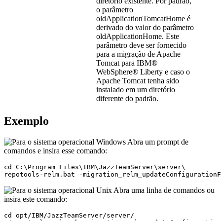
diretório existente. Por padrão,
o parâmetro
oldApplicationTomcatHome
é
derivado do valor do parâmetro
oldApplicationHome
. Este
parâmetro deve ser fornecido
para a migração de Apache
Tomcat para
IBM®
WebSphere® Liberty
e caso o
Apache Tomcat tenha sido
instalado em um diretório
diferente do padrão.
Exemplo
Abra um prompt de
comandos e insira esse comando:
cd C:\Program Files\IBM\JazzTeamServer\server\

repotools-relm.bat -migration_relm_updateConfigurationF
Abra uma linha de comandos ou
insira este comando:
cd opt/IBM/JazzTeamServer/server/
