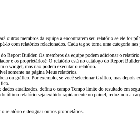
rá outros membros da equipa a encontrarem seu relatório se ele for púb
grupá-lo com relatórios relacionados. Cada tag se torna uma categoria na
o do
Report Builder
. Os membros da equipe podem adicionar o relatório
ador e os proprietários)
: O relatório está no
catálogo do Report Builder
eem o widget, mas não podem executar o relatório.
onível somente na página
Meus relatórios
.
abela ou gráfico. Por exemplo, se você selecionar
Gráfico
, mas depois e
fico.
e dados atualizados, defina o campo
Tempo limite do resultado em seg
 último relatório seja exibido rapidamente no painel, reduzindo a ca
o relatório e designar outros proprietários.