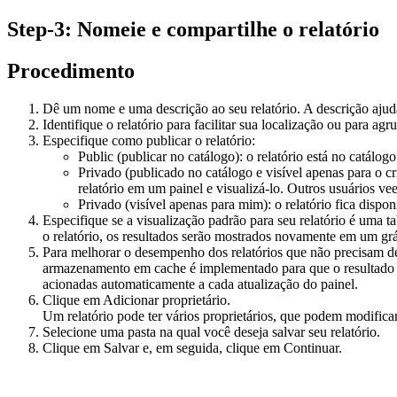
Step-3: Nomeie e compartilhe o relatório
Procedimento
Dê um nome e uma descrição ao seu relatório. A descrição ajuda
Identifique o relatório para facilitar sua localização ou para a
Especifique como publicar o relatório:
Public (publicar no catálogo)
: o relatório está no catálog
Privado (publicado no catálogo e visível apenas para o cri
relatório em um painel e visualizá-lo. Outros usuários v
Privado (visível apenas para mim)
: o relatório fica disp
Especifique se a visualização padrão para seu relatório é uma t
o relatório, os resultados serão mostrados novamente em um grá
Para melhorar o desempenho dos relatórios que não precisam d
armazenamento em cache é implementado para que o resultado do
acionadas automaticamente a cada atualização do painel.
Clique em
Adicionar proprietário
.
Um relatório pode ter vários proprietários, que podem modificar 
Selecione uma pasta na qual você deseja salvar seu relatório.
Clique em
Salvar
e, em seguida, clique em
Continuar
.