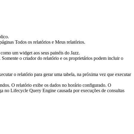
lico.
s páginas
Todos os relatórios
e
Meus relatórios
.
 como um widget aos seus painéis do Jazz.
. Somente o criador do relatório e os proprietários podem incluir o
xecutar o relatório para gerar uma tabela, na próxima vez que executar
undos
. O relatório exibe os dados no horário configurado. O
rga no
Lifecycle Query Engine
causada por execuções de consultas