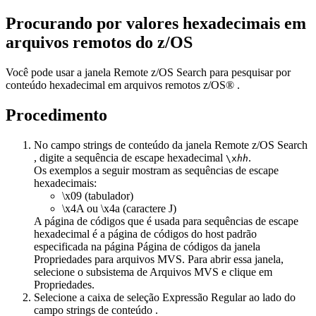
Procurando por valores hexadecimais em
arquivos remotos do z/OS
Você pode usar a janela
Remote z/OS Search
para pesquisar por
conteúdo hexadecimal em arquivos remotos z/OS® .
Procedimento
No campo
strings de conteúdo
da janela
Remote z/OS Search
, digite a sequência de escape hexadecimal
.
\x
hh
Os exemplos a seguir mostram as sequências de escape
hexadecimais:
\x09 (tabulador)
\x4A ou \x4a (caractere J)
A página de códigos que é usada para sequências de escape
hexadecimal é a página de códigos do host padrão
especificada na página
Página de códigos
da janela
Propriedades para arquivos MVS
. Para abrir essa janela,
selecione o subsistema de
Arquivos MVS
e clique em
Propriedades
.
Selecione a caixa de seleção
Expressão Regular
ao lado do
campo
strings de conteúdo
.