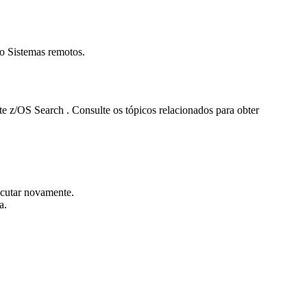
ão
Sistemas remotos
.
e z/OS Search
. Consulte os tópicos relacionados para obter
xecutar novamente.
a
.