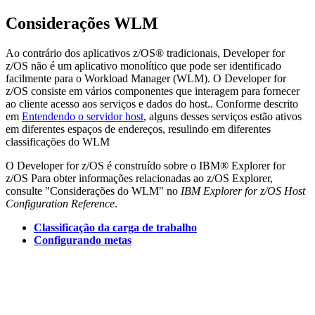
Considerações WLM
Ao contrário dos aplicativos z/OS® tradicionais,
Developer for
z/OS
não é um aplicativo monolítico que pode ser identificado
facilmente para o Workload Manager (WLM). O
Developer for
z/OS
consiste em vários componentes que interagem para fornecer
ao cliente acesso aos serviços e dados do host.. Conforme descrito
em
Entendendo o servidor host
, alguns desses serviços estão ativos
em diferentes espaços de endereços, resulindo em diferentes
classificações do WLM
O
Developer for z/OS
é construído sobre o IBM® Explorer for
z/OS Para obter informações relacionadas ao z/OS Explorer,
consulte "Considerações do WLM" no
IBM Explorer for z/OS Host
Configuration Reference
.
Classificação da carga de trabalho
Configurando metas