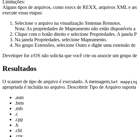
Limitações:
Alguns tipos de arquivos, como execs de REXX, arquivos XML e arquiv
execute essas etapas:
Selecione o arquivo na visualização Sistemas Remotos.
Nota:
As propriedades de Mapeamento não estão disponíveis a pa
Clique com o botão direito e selecione
Propriedades
. A janela
P
Na janela
Propriedades
, selecione
Mapeamento
.
No grupo Extensões, selecione
Outro
e digite uma extensão de 
Developer for z/OS
não solicita que você crie ou associe um grupo d
Resultados
O scanner de tipo de arquivo é executado. A mensagem,
Set mappin
apropriada é incluída no arquivo.
Descobrrir Tipo de Arquivo
suporta 
.asm
.bms
.mfs
.c
.cpp
.h
.cbl
.cpy