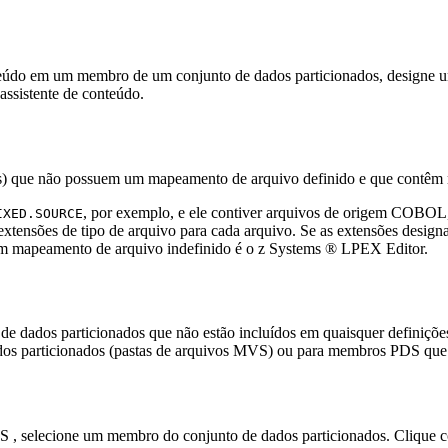
eúdo em um membro de um conjunto de dados particionados, designe uma
assistente de conteúdo.
DSs) que não possuem um mapeamento de arquivo definido e que contêm
, por exemplo, e ele contiver arquivos de origem COB
IXED.SOURCE
extensões de tipo de arquivo para cada arquivo. Se as extensões designa
om mapeamento de arquivo indefinido é o
z Systems ® LPEX Editor
.
 de dados particionados que não estão incluídos em quaisquer definiç
dados particionados (pastas de arquivos MVS) ou para membros PDS que
OS
, selecione um membro do conjunto de dados particionados. Clique c