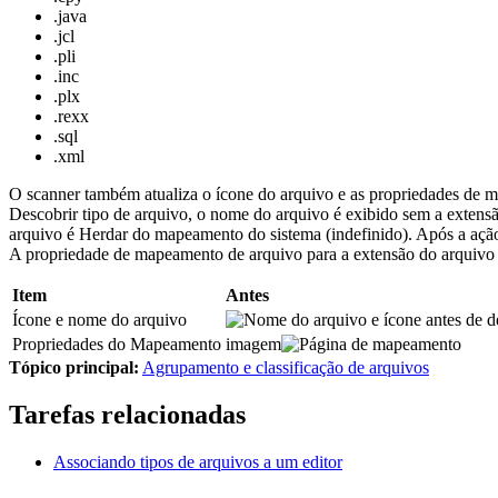
.java
.jcl
.pli
.inc
.plx
.rexx
.sql
.xml
O scanner também atualiza o ícone do arquivo e as propriedades de 
Descobrir tipo de arquivo
, o nome do arquivo é exibido sem a extens
arquivo é
Herdar do mapeamento do sistema (indefinido)
. Após a aç
A propriedade de mapeamento de arquivo para a extensão do arquivo
Item
Antes
Ícone e nome do arquivo
Propriedades do Mapeamento
imagem
Tópico principal:
Agrupamento e classificação de arquivos
Tarefas relacionadas
Associando tipos de arquivos a um editor