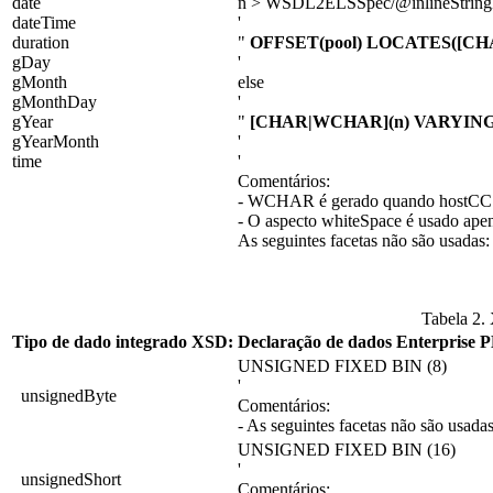
date
n > WSDL2ELSSpec/@inlineStringL
dateTime
'
duration
"
OFFSET(pool) LOCATES([C
gDay
'
gMonth
else
gMonthDay
'
gYear
"
[CHAR|WCHAR](n) VARYIN
gYearMonth
'
time
'
Comentários:
- WCHAR é gerado quando hostCC
- O aspecto whiteSpace é usado ape
As seguintes facetas não são usadas
Tabela 2.
Tipo de dado integrado XSD:
Declaração de dados Enterprise P
UNSIGNED FIXED BIN (8)
'
unsignedByte
Comentários:
- As seguintes facetas não são usada
UNSIGNED FIXED BIN (16)
'
unsignedShort
Comentários: