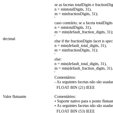
'
se as facetas totalDigits e fractionDi
n = mintotalDigits, 31),
m = minfractionDigits, 31);
'
caso contrário, se a faceta totalDigits
n = mintotalDigits, 31),
m = min(default_fraction_digits, 31);
'
decimal
else if the fractionDigits facet is spec
n = min(default_total_digits, 31),
m = minfractionDigits, 31);
'
else:
n = min(default_total_digits, 31),
m = min(default_fraction_digits, 31).
'
Comentários:
- As seguintes facetas não são usada
FLOAT BIN (21) IEEE
Valor flutuante
Comentários:
• Suporte nativo para o ponto flutua
• As seguintes facetas não são usad
FLOAT BIN (53) IEEE