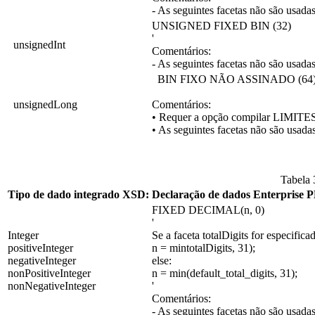
- As seguintes facetas não são usada
UNSIGNED FIXED BIN (32)
'
unsignedInt
Comentários:
- As seguintes facetas não são usada
BIN FIXO NÃO ASSINADO (64
unsignedLong
Comentários:
• Requer a opção compilar LIMITE
• As seguintes facetas não são usada
Tabela 
Tipo de dado integrado XSD:
Declaração de dados Enterprise P
FIXED DECIMAL(n, 0)
'
Integer
Se a faceta totalDigits for especifica
positiveInteger
n = mintotalDigits, 31);
negativeInteger
else:
nonPositiveInteger
n = min(default_total_digits, 31);
nonNegativeInteger
'
Comentários:
- As seguintes facetas não são usada