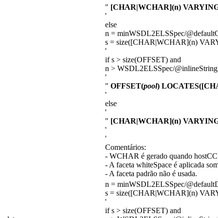
"
[CHAR|WCHAR](n) VARYIN
'
else
n = minWSDL2ELSSpec/@defaultCh
s = size([CHAR|WCHAR](n) VAR
'
if s > size(OFFSET) and
n > WSDL2ELSSpec/@inlineStringL
'
"
OFFSET(
pool
) LOCATES([CH
'
else
'
"
[CHAR|WCHAR](n) VARYIN
'
'
Comentários:
- WCHAR é gerado quando hostCCS
- A faceta whiteSpace é aplicada s
- A faceta padrão não é usada.
n = minWSDL2ELSSpec/@defaultDa
s = size([CHAR|WCHAR](n) VAR
'
if s > size(OFFSET) and