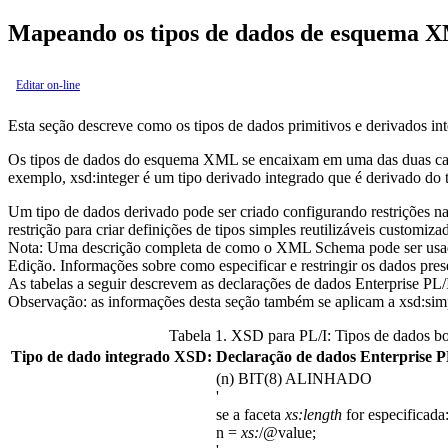
Mapeando os tipos de dados de esquema X
Editar on-line
Esta seção descreve como os tipos de dados primitivos e derivados
Os tipos de dados do esquema XML se encaixam em uma das duas categ
exemplo, xsd:integer é um tipo derivado integrado que é derivado do 
Um tipo de dados derivado pode ser criado configurando restrições na
restrição para criar definições de tipos simples reutilizáveis customiza
Nota:
Uma descrição completa de como o XML Schema pode ser usado
Edição. Informações sobre como especificar e restringir os dados
As tabelas a seguir descrevem as declarações de dados Enterprise P
Observação:
as informações desta seção também se aplicam a xsd:simp
Tabela 1. XSD para PL/I: Tipos de dados boo
Tipo de dado integrado XSD:
Declaração de dados Enterprise P
(n) BIT(8) ALINHADO
'
se a faceta
xs:length
for especificada
n =
xs:
/@value;