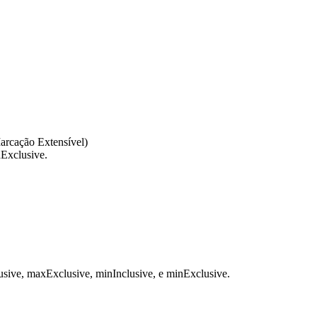
arcação Extensível)
nExclusive.
clusive, maxExclusive, minInclusive, e minExclusive.