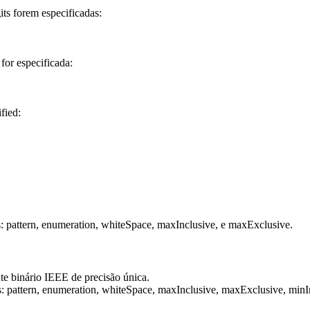
gits forem especificadas:
 for especificada:
ified:
s: pattern, enumeration, whiteSpace, maxInclusive, e maxExclusive.
nte binário IEEE de precisão única.
as: pattern, enumeration, whiteSpace, maxInclusive, maxExclusive, minI