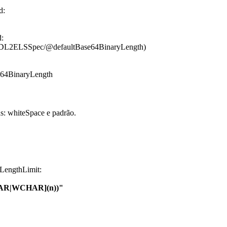
d:
d:
DL2ELSSpec/@defaultBase64BinaryLength)
64BinaryLength
s: whiteSpace e padrão.
engthLimit:
AR|WCHAR](n))"