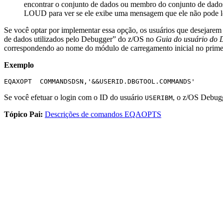
encontrar o conjunto de dados ou membro do conjunto de dados
LOUD para ver se ele exibe uma mensagem que ele
não pode
l
Se você optar por implementar essa opção, os usuários que desejare
de dados utilizados pelo
Debugger
do z/OS no
Guia do usuário do
correspondendo ao nome do módulo de carregamento inicial no prime
Exemplo
EQAXOPT  COMMANDSDSN,'&&USERID.DBGTOOL.COMMANDS'
Se você efetuar o login com o ID do usuário
, o
z/OS Debug
USERIBM
Tópico Pai:
Descrições de comandos EQAOPTS