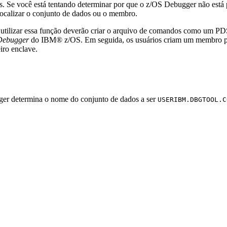
. Se você está tentando determinar por que o
z/OS Debugger
não está 
ocalizar o conjunto de dados ou o membro.
m utilizar essa função deverão criar o arquivo de comandos como um 
 Debugger
do IBM® z/OS. Em seguida, os usuários criam um membro p
iro enclave.
ger
determina o nome do conjunto de dados a ser
USERIBM.DBGTOOL.C