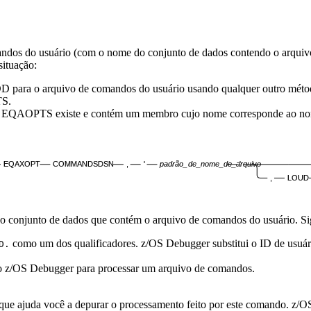
andos do usuário (com o nome do conjunto de dados contendo o arqui
situação:
D para o arquivo de comandos do usuário usando qualquer outro méto
S.
EQAOPTS existe e contém um membro cujo nome corresponde ao nome 
EQAXOPT
COMMANDSDSN
,
'
padrão_de_nome_de_arquivo
'
,
LOUD
conjunto de dados que contém o arquivo de comandos do usuário. Siga 
como um dos qualificadores.
z/OS Debugger
substitui o ID de usuár
D.
 o
z/OS Debugger
para processar um arquivo de comandos.
e ajuda você a depurar o processamento feito por este comando.
z/O