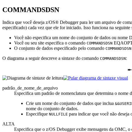
COMMANDSDSN
Indica que você deseja
z/OS® Debugger
para ler um arquivo de com
especificado) cada vez que ele for iniciado. Isso funciona na seguinte 
Você não especifica um nome do conjunto de dados ou nome D
Você ou seu site especifica o comando
EQAOPT
COMMANDSDSN
O conjunto de dados especificado pelo comando
COMMANDSDSN
O diagrama a seguir descreve a sintaxe do comando
:
COMMANDSDSN
padrão_de_nome_de_arquivo
Especifica um padrão de nomenclatura que determina o nome do 
Crie um nome do conjunto de dados que inclua
&&USERI
nome do conjunto de dados.
Especifique
para indicar que você não deseja
NULLFILE
ALTA
Especifica que o
z/OS Debugger
exibe mensagens da OMC, o qu