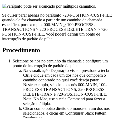
Se quiser parar apenas no parágrafo
720-POSITION-CUST-FILE
quando ele for chamado a partir de um caminho de chamada
específico, por exemplo,
000-MAIN
>
100-PROCESS-
TRANSACTIONS
>
220-PROCESS-DELETE-TRAN
>
720-
POSITION-CUST-FILE
, você poderá definir um ponto de
interrupção de padrão de pilha.
Procedimento
Selecione os nós no caminho da chamada e configure um
ponto de interrupção de padrão de pilha.
Na visualização Depuração visual, pressione a tecla
Ctrl e clique em cada um dos nós que compõem o
caminho conectado no qual você deseja parar.
Neste exemplo, selecione os nós
000-MAIN
,
100-
PROCESS-TRANSACTIONS
,
220-PROCESS-
DELETE-TRAN
e
720-POSITION-CUST-FILE
.
Nota:
No Mac, use a tecla Command para fazer a
seleção múltipla.
Clicar com o botão direito do mouse em um dos nós
selecionados, e clicar em
Configurar Stack Pattern
Breakpoint
.