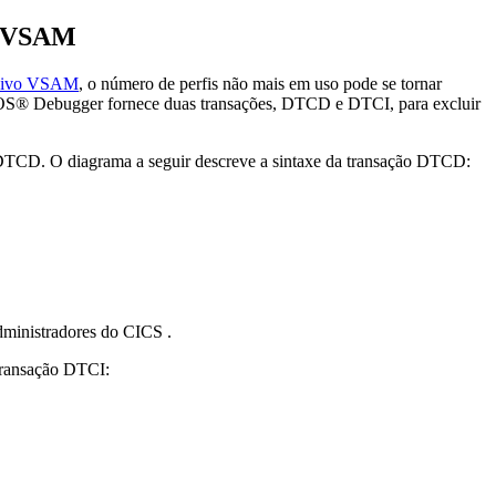
os VSAM
quivo VSAM
, o número de perfis não mais em uso pode se tornar
OS® Debugger
fornece duas transações, DTCD e DTCI, para excluir
DTCD. O diagrama a seguir descreve a sintaxe da transação DTCD:
dministradores do CICS .
 transação DTCI: