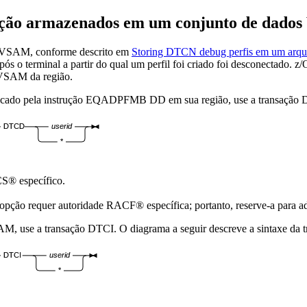
ração armazenados em um conjunto de dad
s VSAM, conforme descrito em
Storing DTCN debug perfis em um ar
pós o terminal a partir do qual um perfil foi criado foi desconectado.
z/
 VSAM da região.
ificado pela instrução EQADPFMB DD em sua região, use a transação 
DTCD
userid
*
CS® específico.
pção requer autoridade RACF® específica; portanto, reserve-a para a
SAM, use a transação DTCI. O diagrama a seguir descreve a sintaxe da
DTCI
userid
*