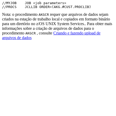
//MYJOB    JOB <job parameters>

//PROCS    JCLLIB ORDER=(AKG.#CUST.PROCLIB)
Nota:
o procedimento
requer que arquivos de dados sejam
AKGCR
criados na estação de trabalho local e copiados em formato binário
para um diretório no z/OS UNIX System Services.. Para obter mais
informações sobre a criação de arquivos de dados para o
procedimento
, consulte
Criando e fazendo upload de
AKGCR
arquivos de dados