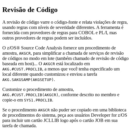
Revisão de Código
A revisão de código varre o código-fonte e relata violações de regra,
usando regras com níveis de severidade diferentes. A ferramenta é
fornecida com provedores de regras para COBOL e PL/I, mas
outros provedores de regras podem ser incluídos.
O
z/OS® Source Code Analysis
fornece um procedimento de
amostra,
, para simplificar a chamada de serviços de revisão
AKGCR
de códigos no modo em lote (também chamado de revisão de código
baseada em host)... O
está localizado em
AKGCR
, a menos que você tenha especificado um
AKG.#CUST.PROCLIB
local diferente quando customizou e enviou a tarefa
.
AKG.SAKGSAMP(AKGSETUP)
Customize o procedimento de amostra,
, conforme descrito no membro e
AKG.#CUST.PROCLIB(AKGCR)
copie-o em
.
SYS1.PROCLIB
Se o procedimento
não puder ser copiado em uma biblioteca
AKGCR
de procedimentos do sistema, peça aos usuários
Developer for z/OS
para incluir um cartão JCLLIB logo após o cartão JOB em sua
tarefa de chamada.