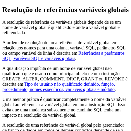
Resolução de referências variáveis globais
A resolução de referência de variáveis globais depende de se um
nome de variável global é qualificado e onde a variável global é
referenciada.
A ordem de resolução de uma referência de variável global em
relação aos nomes para uma coluna, variável SQL, parâmetro SQL
ou campo variável de linha é descrita em
Referências a parâmetros
SQL, variáveis SQL e variáveis globais
.
A qualificação implícita de um nome de variável global não
qualificado que é usado como principal objeto de uma instrução
CREATE, ALTER, COMMENT, DROP, GRANT ou REVOKE é
descrita em
Tipo de usuário não qualificado definido, função,
procedimento, nomes específicos, variáveis globais e módulo
.
Uma melhor prática é qualificar completamente o nome da variável
global ao referenciar a variável global em uma instrução SQL. Isso
evita que uma mudança subsequente no caminho SQL tenha um
impacto na resolução da variável global.
A resolução de uma referência de variável global pelo gerenciador
de banco de dados em todos os demais contextos depende de se o