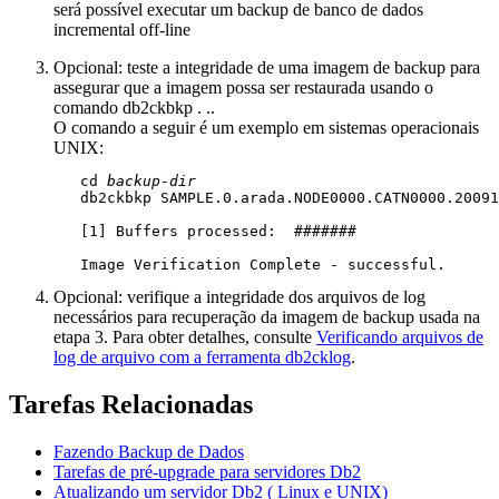
será possível executar um backup de banco de dados
incremental off-line
Opcional:
teste a integridade de uma imagem de backup para
assegurar que a imagem possa ser restaurada usando o
comando
db2ckbkp
.
..
O comando a seguir é um exemplo em sistemas operacionais
UNIX:
   cd 
backup-dir
   db2ckbkp SAMPLE.0.arada.NODE0000.CATN0000.20091
   [1] Buffers processed:  #######

   Image Verification Complete - successful.
Opcional: verifique a integridade dos arquivos de log
necessários para recuperação da imagem de backup usada na
etapa 3. Para obter detalhes, consulte
Verificando arquivos de
log de arquivo com a ferramenta db2cklog
.
Tarefas Relacionadas
Fazendo Backup de Dados
Tarefas de pré-upgrade para servidores
Db2
Atualizando um servidor
Db2
(
Linux
e
UNIX
)