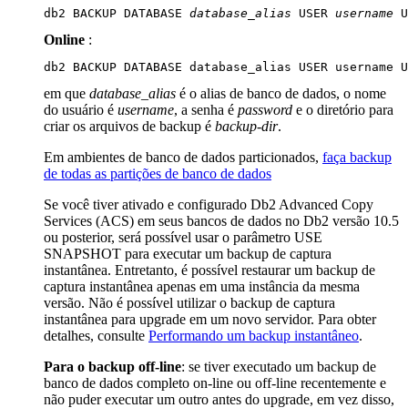
db2 BACKUP DATABASE 
database_alias
 USER 
username
 U
Online
:
db2 BACKUP DATABASE database_alias USER username U
em que
database_alias
é o alias de banco de dados, o nome
do usuário é
username
, a senha é
password
e o diretório para
criar os arquivos de backup é
backup-dir
.
Em ambientes de banco de dados particionados,
faça backup
de todas as partições de banco de dados
Se você tiver ativado e configurado
Db2
Advanced Copy
Services (ACS) em seus bancos de dados no
Db2
versão 10.5
ou posterior, será possível usar o parâmetro
USE
SNAPSHOT
para executar um backup de captura
instantânea. Entretanto, é possível restaurar um backup de
captura instantânea apenas em uma instância da mesma
versão. Não é possível utilizar o backup de captura
instantânea para upgrade em um novo servidor. Para obter
detalhes, consulte
Performando um backup instantâneo
.
Para o backup off-line
: se tiver executado um backup de
banco de dados completo on-line ou off-line recentemente e
não puder executar um outro antes do upgrade, em vez disso,