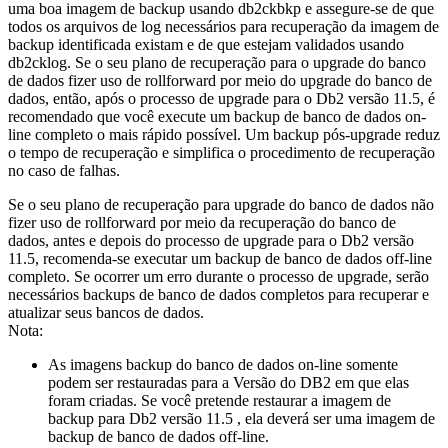
uma boa imagem de backup usando
db2ckbkp
e assegure-se de que
todos os arquivos de log necessários para recuperação da imagem de
backup identificada existam e de que estejam validados usando
db2cklog
. Se o seu plano de recuperação para o upgrade do banco
de dados fizer uso de rollforward por meio do upgrade do banco de
dados, então, após o processo de upgrade para o
Db2
versão 11.5
, é
recomendado que você execute um backup de banco de dados on-
line completo o mais rápido possível. Um backup pós-upgrade reduz
o tempo de recuperação e simplifica o procedimento de recuperação
no caso de falhas.
Se o seu plano de recuperação para upgrade do banco de dados não
fizer uso de rollforward por meio da recuperação do banco de
dados, antes e depois do processo de upgrade para o
Db2
versão
11.5
, recomenda-se executar um backup de banco de dados off-line
completo. Se ocorrer um erro durante o processo de upgrade, serão
necessários backups de banco de dados completos para recuperar e
atualizar seus bancos de dados.
Nota:
As imagens backup do banco de dados on-line somente
podem ser restauradas para a Versão do
DB2
em que elas
foram criadas. Se você pretende restaurar a imagem de
backup para
Db2
versão 11.5
, ela deverá ser uma imagem de
backup de banco de dados off-line.