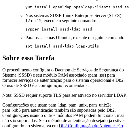
yum install openldap openldap-clients sssd ss
Nos sistemas SUSE Linux Enterprise Server (SLES)
12 ou 15, execute o seguinte comando:
zypper install sssd-ldap sssd
Para os sistemas Ubuntu , execute o seguinte comando:
apt install sssd-ldap ldap-utils
Sobre essa Tarefa
O procedimento configura o Daemon de Serviços de Segurança do
Sistema (SSSD) e seu módulo PAM associado (
pam_sss
) para
fornecer serviços de autenticação para o sistema operacional e
Db2
.
O uso de SSSD é a configuração recomendada.
Nota:
SSSD requer suporte TLS para ser ativado no servidor LDAP.
Configurações que usam
pam_ldap
,
pam_unix
,
pam_unix2
e
pam_krb5
para autenticação também são suportadas pelo
Db2
.
Configurações usando outros módulos PAM podem funcionar, mas
não são suportadas. Se o método de autenticação desejado já estiver
configurado no sistema, vá em
Db2 Configuração de Autenticação
.