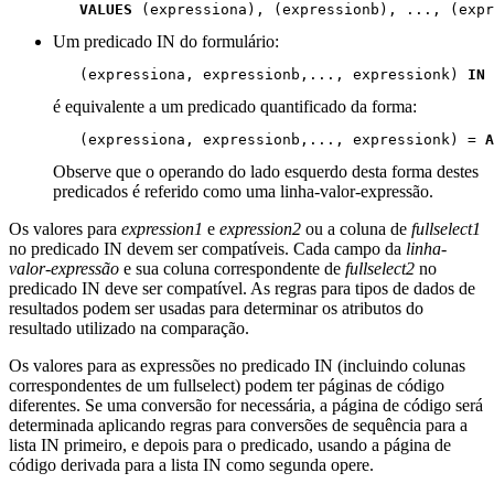
VALUES
 (expressiona), (expressionb), ..., (expr
Um predicado IN do formulário:
   (expressiona, expressionb,..., expressionk) 
IN
 
é equivalente a um predicado quantificado da forma:
   (expressiona, expressionb,..., expressionk) = 
A
Observe que o operando do lado esquerdo desta forma destes
predicados é referido como uma
linha-valor-expressão
.
Os valores para
expression1
e
expression2
ou a coluna de
fullselect1
no predicado IN devem ser compatíveis. Cada campo da
linha-
valor-expressão
e sua coluna correspondente de
fullselect2
no
predicado IN deve ser compatível. As regras para tipos de dados de
resultados podem ser usadas para determinar os atributos do
resultado utilizado na comparação.
Os valores para as expressões no predicado IN (incluindo colunas
correspondentes de um fullselect) podem ter páginas de código
diferentes. Se uma conversão for necessária, a página de código será
determinada aplicando regras para conversões de sequência para a
lista IN primeiro, e depois para o predicado, usando a página de
código derivada para a lista IN como segunda opere.