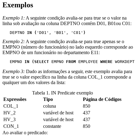
Exemplos
Exemplo 1:
A seguinte condição avalia-se para true se o valor na
linha sob avaliação na coluna DEPTNO contém D01, B01ou C01:
   DEPTNO 
IN (
'D01', 'B01', 'C01'
)
Exemplo 2:
A seguinte condição avalia-se para true apenas se o
EMPNO (número do funcionário) no lado esquerdo corresponde ao
EMPNO de um funcionário no departamento E11:
   EMPNO 
IN (SELECT
 EMPNO 
FROM
 EMPLOYEE 
WHERE
 WORKDEPT 
Exemplo 3:
Dado as informações a seguir, este exemplo avalia para
true se o valor específico na linha da coluna COL_1 corresponde a
qualquer um dos valores da lista:
Tabela 1. IN Predicate exemplo
Expressões
Tipo
Página de Códigos
COL_1
coluna
850
HV_2
variável de host
437
HV_3
variável de host
437
CON_1
constante
850
Ao avaliar o predicado: