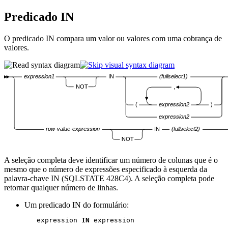
Predicado IN
O predicado IN compara um valor ou valores com uma cobrança de
valores.
expression1
IN
(fullselect1)
NOT
,
(
expression2
)
expression2
row-value-expression
IN
(fullselect2)
NOT
A seleção completa deve identificar um número de colunas que é o
mesmo que o número de expressões especificado à esquerda da
palavra-chave IN (SQLSTATE 428C4). A seleção completa pode
retornar qualquer número de linhas.
Um predicado IN do formulário:
   expression 
IN
 expression