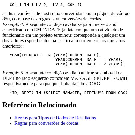
   COL_1 
IN (
:HV_2, :HV_3, CON_4
)
as duas variáveis de host serão convertidas para a página de código
850, com base nas regras para conversões de cordas.
Exemplo 4:
A seguinte condição avalia-se para true se o ano
especificado em EMENDATE (a data em que uma atividade de
funcionário em um projeto terminou) corresponde a qualquer um
dos valores especificados na lista (o ano corrente ou os dois anos
anteriores):
YEAR
(EMENDATE) 
IN
 (
YEAR
(CURRENT DATE),

YEAR
(CURRENT DATE - 1 YEAR),

YEAR
(CURRENT DATE - 2 YEARS))
Exemplo 5:
A seguinte condição avalia para true se ambos ID e
DEPT no lado esquerdo coincidem MANAGER e DEPTNUMB
respectivamente para qualquer linha da tabela ORG.
   (ID, DEPT) 
IN
 (
SELECT
 MANAGER, DEPTNUMB 
FROM
 ORG)
Referência Relacionada
Regras para Tipos de Dados de Resultados
Regras para conversões de cordas