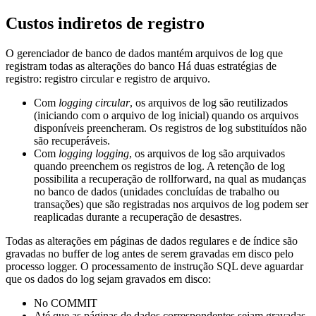
Custos indiretos de registro
O gerenciador de banco de dados mantém arquivos de log que
registram todas as alterações do banco Há duas estratégias de
registro: registro circular e registro de arquivo.
Com
logging circular
, os arquivos de log são reutilizados
(iniciando com o arquivo de log inicial) quando os arquivos
disponíveis preencheram. Os registros de log substituídos não
são recuperáveis.
Com
logging logging
, os arquivos de log são arquivados
quando preenchem os registros de log. A retenção de log
possibilita a recuperação de rollforward, na qual as mudanças
no banco de dados (unidades concluídas de trabalho ou
transações) que são registradas nos arquivos de log podem ser
reaplicadas durante a recuperação de desastres.
Todas as alterações em páginas de dados regulares e de índice são
gravadas no buffer de log antes de serem gravadas em disco pelo
processo logger. O processamento de instrução SQL deve aguardar
que os dados do log sejam gravados em disco:
No COMMIT
Até que as páginas de dados correspondentes sejam gravadas