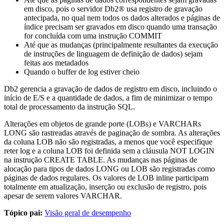
em disco, pois o servidor
Db2®
usa registro de gravação
antecipada, no qual nem todos os dados alterados e páginas de
índice precisam ser gravados em disco quando uma transação
for concluída com uma instrução COMMIT
Até que as mudanças (principalmente resultantes da execução
de instruções de linguagem de definição de dados) sejam
feitas aos metadados
Quando o buffer de log estiver cheio
Db2
gerencia a gravação de dados de registro em disco, incluindo o
início de E/S e a quantidade de dados, a fim de minimizar o tempo
total de processamento da instrução SQL.
Alterações em objetos de grande porte (LOBs) e VARCHARs
LONG são rastreadas através de paginação de sombra. As alterações
da coluna LOB não são registradas, a menos que você especifique
reter log e a coluna LOB foi definida sem a cláusula NOT LOGIN
na instrução CREATE TABLE. As mudanças nas páginas de
alocação para tipos de dados LONG ou LOB são registradas como
páginas de dados regulares. Os valores de LOB inline participam
totalmente em atualização, inserção ou exclusão de registro, pois
apesar de serem valores VARCHAR.
Tópico pai:
Visão geral de desempenho