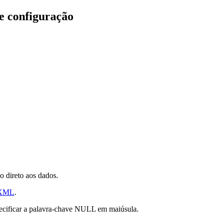
e configuração
 direto aos dados.
 XML
.
ecificar a palavra-chave
NULL
em maiúsula.