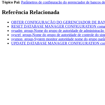
Tópico Pai:
Parâmetros de configuração do gerenciador de bancos d
Referência Relacionada
OBTER CONFIGURAÇÃO DO GERENCIADOR DE BA
RESET DATABASE MANAGER CONFIGURATION
com
sysadm_group-Nome do grupo de autoridade de administração
sysctrl_group-Nome do grupo de autoridade de controle do si
sysmon_group-System monitor autoridade nome do grupo
parâ
UPDATE DATABASE MANAGER CONFIGURATION
co