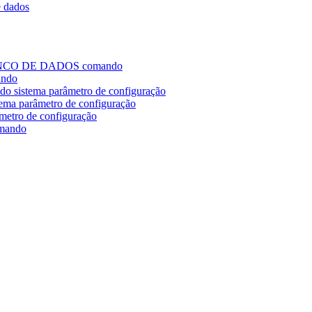
e dados
NCO DE DADOS
comando
ando
 do sistema
parâmetro de configuração
stema
parâmetro de configuração
metro de configuração
mando