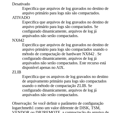
Desativado
Especifica que arquivos de log gravados no destino de
arquivo primário para logs não são compactados.
ATIVADO
Especifica que arquivos de log gravados no destino de
arquivo primário para logs são compactados. Se
configurado dinamicamente, arquivos de log já
arquivados não serão compactados.
NX842
Especifica que arquivos de log gravados no destino de
arquivo primário para logs são compactados usando o
método de compactação de hardware NX842 . Se
configurado dinamicamente, arquivos de log já
arquivados não serão compactados. Este recurso está
disponível apenas no AIX.
ZLIB
Especifica que os arquivos de log gravados no destino
de arquivamento primário para logs são compactados
usando o método de compactação ZLIB. Se
configurado dinamicamente, arquivos de log já
arquivados não serão compactados.
Observação:
Se você definir o parâmetro de configuração
logarchmeth1
como um valor diferente de
DISK
,
TSM
,
VENDOR
ou
DB2REMOTE
, a compactação do arquivo de