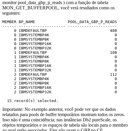
monitor
pool_data_gbp_p_reads
) com a função de tabela
MON_GET_BUFFERPOOL, você verá resultados como os
seguintes:
MEMBER BP_NAME              POOL_DATA_GBP_P_READS

------ -------------------- ---------------------

     0 IBMDEFAULTBP                           408

     0 IBMSYSTEMBP4K                            0

     0 IBMSYSTEMBP8K                            0

     0 IBMSYSTEMBP16K                           0

     0 IBMSYSTEMBP32K                           0

     1 IBMDEFAULTBP                           108

     1 IBMSYSTEMBP4K                            0

     1 IBMSYSTEMBP8K                            0

     1 IBMSYSTEMBP16K                           0

     1 IBMSYSTEMBP32K                           0

     2 IBMDEFAULTBP                           112

     2 IBMSYSTEMBP4K                            0

     2 IBMSYSTEMBP8K                            0

     2 IBMSYSTEMBP16K                           0

     2 IBMSYSTEMBP32K                           0

  15 record(s) selected.
Importante:
No exemplo anterior, você pode ver que os dados
relatados para pools de buffer temporários mostram todos os zeros.
Isso não é uma coincidência; nas instâncias
Db2 pureScale
, os
objetos temporários e os espaços de tabela são locais para o
membro
ao qual estão associados. Eles não usam o GBP no
CF
.