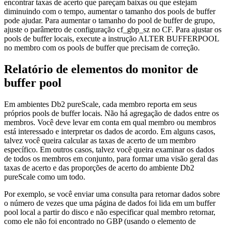
encontrar taxas de acerto que pareçam baixas ou que estejam
diminuindo com o tempo, aumentar o tamanho dos pools de buffer
pode ajudar. Para aumentar o tamanho do pool de buffer de grupo,
ajuste o parâmetro de configuração
cf_gbp_sz
no
CF
. Para ajustar os
pools de buffer locais, execute a instrução
ALTER BUFFERPOOL
no membro com os pools de buffer que precisam de correção.
Relatório de elementos do monitor de
buffer pool
Em ambientes
Db2 pureScale
, cada
membro
reporta em seus
próprios pools de buffer locais. Não há agregação de dados entre os
membros
. Você deve levar em conta em qual
membro
ou
membros
está interessado e interpretar os dados de acordo. Em alguns casos,
talvez você queira calcular as taxas de acerto de um
membro
específico. Em outros casos, talvez você queira examinar os dados
de todos os
membros
em conjunto, para formar uma visão geral das
taxas de acerto e das proporções de acerto do ambiente
Db2
pureScale
como um todo.
Por exemplo, se você enviar uma consulta para retornar dados sobre
o número de vezes que uma página de dados foi lida em um buffer
pool local a partir do disco e não especificar qual membro retornar,
como ele não foi encontrado no GBP (usando o elemento de