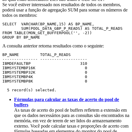
Se você estiver interessado nos resultados de todos os membros,
poderá usar a função de agregação SUM para somar os números de
todos os membros:
SELECT  VARCHAR(BP_NAME,15) AS BP_NAME, 

        SUM(POOL_DATA_GBP_P_READS) AS TOTAL_P_READS 

FROM TABLE(MON_GET_BUFFERPOOL('', -2))

GROUP BY BP_NAME
A consulta anterior retorna resultados como o seguinte:
BP_NAME         TOTAL_P_READS

--------------- --------------------

IBMDEFAULTBP                     310

IBMSYSTEMBP16K                     0

IBMSYSTEMBP32K                     0

IBMSYSTEMBP4K                      0

IBMSYSTEMBP8K                      0

  5 record(s) selected.
Fórmulas para calcular as taxas de acerto do pool de
buffers
As taxas de acerto do pool de buffers refletem a extensão em
que os dados necessários para as consultas são encontrados na
memória, em vez de terem de ser lidos do armazenamento
externo. Você pode calcular taxas e proporções de acerto com
fórmulas baseadas em elementos do monitor do pool de