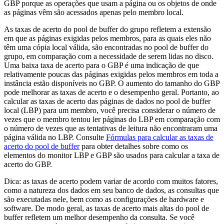
GBP porque as operações que usam a página ou os objetos de onde
as páginas vêm são acessados apenas pelo
membro
local.
As taxas de acerto do pool de buffer do grupo refletem a extensão
em que as páginas exigidas pelos
membros
, para as quais eles não
têm uma cópia local válida, são encontradas no pool de buffer do
grupo, em comparação com a necessidade de serem lidas no disco.
Uma baixa taxa de acerto para o GBP é uma indicação de que
relativamente poucas das páginas exigidas pelos
membros
em toda a
instância estão disponíveis no GBP. O aumento do tamanho do GBP
pode melhorar as taxas de acerto e o desempenho geral. Portanto, ao
calcular as taxas de acerto das páginas de dados no pool de buffer
local (LBP) para um
membro
, você precisa considerar o número de
vezes que o
membro
tentou ler páginas do LBP em comparação com
o número de vezes que as tentativas de leitura não encontraram uma
página válida no LBP. Consulte
Fórmulas para calcular as taxas de
acerto do pool de buffer
para obter detalhes sobre como os
elementos do monitor LBP e GBP são usados para calcular a taxa de
acerto do GBP.
Dica:
as taxas de acerto podem variar de acordo com muitos fatores,
como a natureza dos dados em seu banco de dados, as consultas que
são executadas nele, bem como as configurações de hardware e
software. De modo geral, as taxas de acerto mais altas do pool de
buffer refletem um melhor desempenho da consulta. Se você