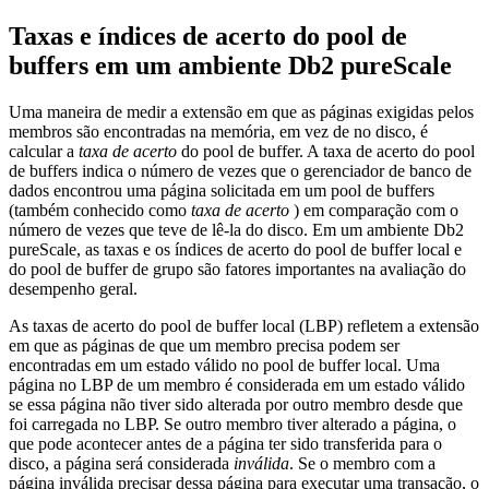
Taxas e índices de acerto do pool de
buffers em um ambiente
Db2 pureScale
Uma maneira de medir a extensão em que as páginas exigidas pelos
membros
são encontradas na memória, em vez de no disco, é
calcular a
taxa de acerto
do pool de buffer. A taxa de acerto do pool
de buffers indica o número de vezes que o gerenciador de banco de
dados encontrou uma página solicitada em um pool de buffers
(também conhecido como
taxa de acerto
) em comparação com o
número de vezes que teve de lê-la do disco. Em um ambiente
Db2
pureScale
, as taxas e os índices de acerto do pool de buffer local e
do pool de buffer de grupo são fatores importantes na avaliação do
desempenho geral.
As taxas de acerto do pool de buffer local (LBP) refletem a extensão
em que as páginas de que um
membro
precisa podem ser
encontradas em um estado válido no pool de buffer local. Uma
página no LBP de um
membro
é considerada em um estado válido
se essa página não tiver sido alterada por outro membro desde que
foi carregada no LBP. Se outro
membro
tiver alterado a página, o
que pode acontecer antes de a página ter sido transferida para o
disco, a página será considerada
inválida
. Se o
membro
com a
página inválida precisar dessa página para executar uma transação, o