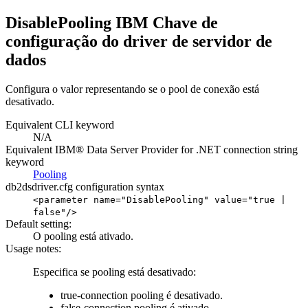
DisablePooling IBM Chave de
configuração do driver de servidor de
dados
Configura o valor representando se o pool de conexão está
desativado.
Equivalent CLI keyword
N/A
Equivalent IBM® Data Server Provider for .NET connection string
keyword
Pooling
db2dsdriver.cfg
configuration syntax
<parameter name="DisablePooling" value="
true
|
false
"/>
Default setting:
O pooling está ativado.
Usage notes:
Especifica se pooling está desativado:
true-connection pooling é desativado.
false-connection pooling é ativado.