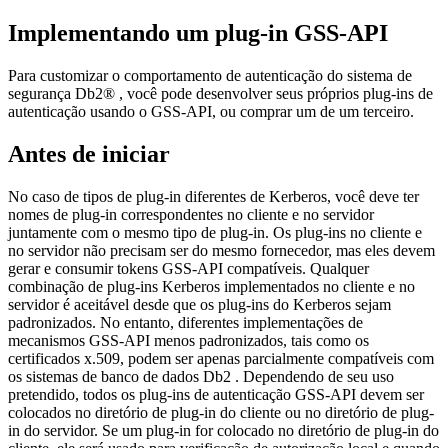
Implementando um plug-in GSS-API
Para customizar o comportamento de autenticação do sistema de
segurança
Db2®
, você pode desenvolver seus próprios plug-ins de
autenticação usando o GSS-API, ou comprar um de um terceiro.
Antes de iniciar
No caso de tipos de plug-in diferentes de Kerberos, você deve ter
nomes de plug-in correspondentes no cliente e no servidor
juntamente com o mesmo tipo de plug-in. Os plug-ins no cliente e
no servidor não precisam ser do mesmo fornecedor, mas eles devem
gerar e consumir tokens GSS-API compatíveis. Qualquer
combinação de plug-ins Kerberos implementados no cliente e no
servidor é aceitável desde que os plug-ins do Kerberos sejam
padronizados. No entanto, diferentes implementações de
mecanismos GSS-API menos padronizados, tais como os
certificados
x.509
, podem ser apenas parcialmente compatíveis com
os sistemas de banco de dados
Db2
. Dependendo de seu uso
pretendido, todos os plug-ins de autenticação GSS-API devem ser
colocados no diretório de plug-in do cliente ou no diretório de plug-
in do servidor. Se um plug-in for colocado no diretório de plug-in do