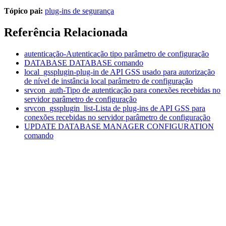
Tópico pai:
plug-ins de segurança
Referência Relacionada
autenticação-Autenticação tipo
parâmetro de configuração
DATABASE DATABASE
comando
local_gssplugin-plug-in de API GSS usado para autorização
de nível de instância local
parâmetro de configuração
srvcon_auth-Tipo de autenticação para conexões recebidas no
servidor
parâmetro de configuração
srvcon_gssplugin_list-Lista de plug-ins de API GSS para
conexões recebidas no servidor
parâmetro de configuração
UPDATE DATABASE MANAGER CONFIGURATION
comando