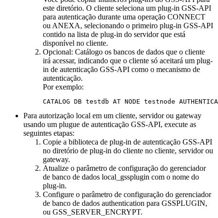
este diretório. O cliente seleciona um plug-in GSS-API
para autenticação durante uma operação CONNECT
ou ANEXA, selecionando o primeiro plug-in GSS-API
contido na lista de plug-in do servidor que está
disponível no cliente.
Opcional:
Catálogo os bancos de dados que o cliente
irá acessar, indicando que o cliente só aceitará um plug-
in de autenticação GSS-API como o mecanismo de
autenticação.
Por exemplo:
CATALOG DB testdb AT NODE testnode AUTHENTICA
Para autorização local em um cliente, servidor ou gateway
usando um plugue de autenticação GSS-API, execute as
seguintes etapas:
Copie a biblioteca de plug-in de autenticação GSS-API
no diretório de plug-in do cliente no cliente, servidor ou
gateway.
Atualize o parâmetro de configuração do gerenciador
de banco de dados
local_gssplugin
com o nome do
plug-in.
Configure o parâmetro de configuração do gerenciador
de banco de dados
authentication
para
GSSPLUGIN
,
ou
GSS_SERVER_ENCRYPT
.