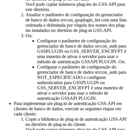
Você pode copiar inúmeros plug-ins do GSS-API para
este diretório.
Atualize o parâmetro de configuração do gerenciador
de banco de dados
srvcon_gssplugin_list
com uma lista
ordenada e delimitada por vírgula dos nomes dos plug-
ins instalados no diretório de plug-in GSS-API.
Ou:
Configurar o parâmetro de configuração do
gerenciador de banco de dados
srvcon_auth
para
GSSPLUGIN
ou
GSS_SERVER_ENCRYPT
é
uma maneira de ativar o servidor para usar o
método de autenticação GSSAPI PLUGIN. Ou:
Configurar o parâmetro de configuração do
gerenciador de banco de dados
srvcon_auth
para
NOT_ESPECIFICADO
e configurar
authentication
para
GSSPLUGIN
ou
GSS_SERVER_ENCRYPT
é uma maneira de
ativar o servidor para usar o método de
autenticação GSSAPI PLUGIN.
Para implementar um plug-in de autenticação GSS-API em
clientes de banco de dados, execute as seguintes etapas em
cada cliente:
Copie a biblioteca de plug-in de autenticação GSS-API
no diretório de plug-in do cliente.
Você pode copiar inúmeros plug-ins do GSS-API para