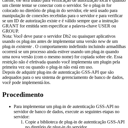
cliente, ele será usado para verificação de autorização local e quando
um cliente tentar se conectar com o servidor. Se o plug-in for
colocado no diretório de plug-in do servidor, ele será usado para
manipulação de conexões recebidas para o servidor e para verificar
se um ID de autorização existe e é válido sempre que a instrução
GRANT for emitida sem especificar a palavra-chave USER ou
GROUP.
Nota:
Você deve parar o servidor
Db2
ou quaisquer aplicativos
usando os plug-ins antes de implementar uma versão
new
de um
plug-in
existente
. O comportamento indefinido incluindo armadilhas
ocorrerá se um processo ainda estiver usando um plug-in quando
uma nova versão (com o mesmo nome) for copiada sobre ele. Essa
restrição não é efetivada quando você implementa um plugin pela
primeira vez ou quando o plug-in não está em uso.
Depois de adquirir plug-ins de autenticação GSS-API que são
adequados para o seu sistema de gerenciamento de banco de dados,
você pode implementá-los.
Procedimento
Para implementar um plug-in de autenticação GSS-API no
servidor de banco de dados, execute as seguintes etapas no
servidor:
Copie a biblioteca de plug-in de autenticação GSS-API
no diretório de plug-in do servidor.