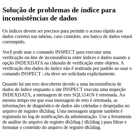
Solução de problemas de índice para
inconsistências de dados
Os índices devem ser precisos para permitir o acesso rápido aos
dados corretos nas tabelas, caso contrário, seu banco de dados estará
corrompido.
Você pode usar o comando
INSPECT
para executar uma
verificação on-line de inconsistência entre índices e dados usando a
opção INDEXDATA na cláusula de verificação entre objetos. A
verificação dos dados do índice não é realizada por padrão ao usar o
comando
INSPECT
; ela deve ser solicitada explicitamente.
Quando há um erro descoberto devido a uma inconsistência de
dados de índice enquanto o site
INSPECT
executa uma inspeção
INDEXDATA, a mensagem de erro
SQL1141N
é retornada. Ao
mesmo tempo em que essa mensagem de erro é retornada, as
informações de diagnóstico de dados são coletadas e despejadas no
arquivo de registro
db2diag
. Uma mensagem urgente também é
registrada no log de notificações da administração. Use a ferramenta
de análise do arquivo de registro
db2diag
(
db2diag
) para filtrar e
formatar o conteúdo do arquivo de registro
db2diag
.