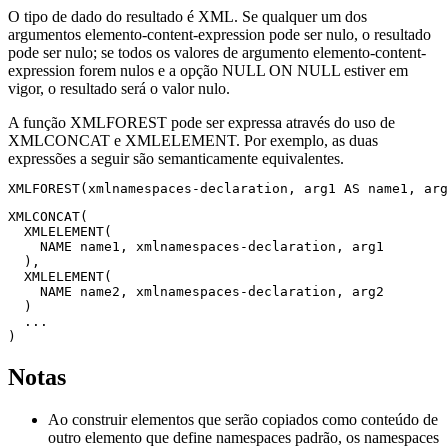
O tipo de dado do resultado é XML. Se qualquer um dos
argumentos
elemento-content-expression
pode ser nulo, o resultado
pode ser nulo; se todos os valores de argumento
elemento-content-
expression
forem nulos e a opção NULL ON NULL estiver em
vigor, o resultado será o valor nulo.
A função XMLFOREST pode ser expressa através do uso de
XMLCONCAT e XMLELEMENT. Por exemplo, as duas
expressões a seguir são semanticamente equivalentes.
XMLFOREST(
xmlnamespaces-declaration
, arg1 AS name1, arg
XMLCONCAT(

  XMLELEMENT(

    NAME name1, 
xmlnamespaces-declaration
, arg1

  ),

  XMLELEMENT(

    NAME name2, 
xmlnamespaces-declaration
, arg2

  )

  ...

)
Notas
Ao construir elementos que serão copiados como conteúdo de
outro elemento que define namespaces padrão, os namespaces