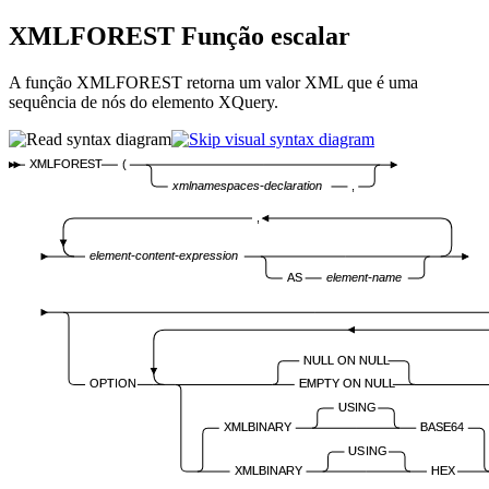
XMLFOREST
Função escalar
A função XMLFOREST retorna um valor XML que é uma
sequência de nós do elemento XQuery.
XMLFOREST
(
xmlnamespaces-declaration
,
,
element-content-expression
AS
element-name
NULL ON NULL
OPTION
EMPTY ON NULL
USING
XMLBINARY
BASE64
USING
XMLBINARY
HEX