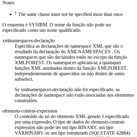
Notes:
1
The same clause must not be specified more than once.
O esquema é SYSIBM. O nome da função não pode ser
especificado como um nome qualificado.
xmlnamespaces-declaração
Especifica as declarações de namespace XML que são o
resultado da declaração do XMLNAMESPACES
. Os
namespaces que são declarados estão no escopo da função
XMLFOREST. Os namespaces aplicam-se a quaisquer
funções XML aninhadas dentro da função XMLFOREST,
independentemente de aparecidos ou não dentro de outro
subselect.
Se
xmlnamespaces-declaração
não for especificado, as
declarações de namespace não estão associadas aos elementos
construídos.
elemento-content-expression
O conteúdo do nó do elemento XML gerado é especificado
por uma expressão.
O tipo de dados de
elemento-content-
expression
não pode ser um tipo BINARY, um tipo
VARBINARY ou um tipo estruturado (SQLSTATE 42884).