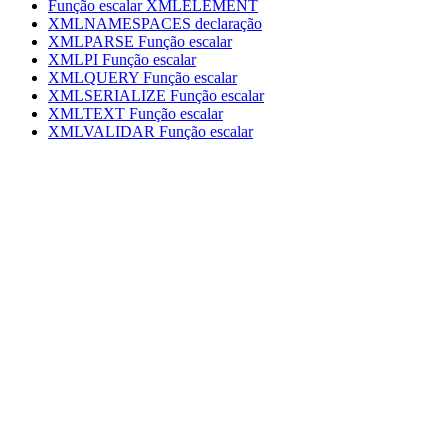
Função escalar XMLELEMENT
XMLNAMESPACES
declaração
XMLPARSE
Função escalar
XMLPI
Função escalar
XMLQUERY
Função escalar
XMLSERIALIZE
Função escalar
XMLTEXT
Função escalar
XMLVALIDAR
Função escalar