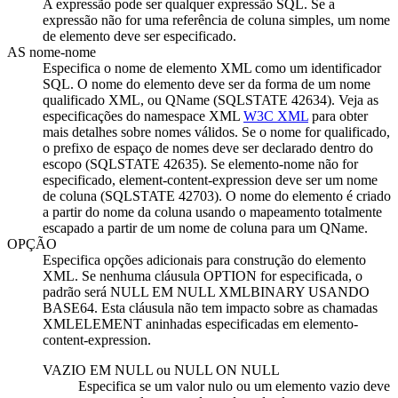
A expressão pode ser qualquer expressão SQL. Se a
expressão não for uma referência de coluna simples, um nome
de elemento deve ser especificado.
AS
nome-nome
Especifica o nome de elemento XML como um identificador
SQL. O nome do elemento deve ser da forma de um nome
qualificado XML, ou QName (SQLSTATE 42634). Veja as
especificações do namespace XML
W3C XML
para obter
mais detalhes sobre nomes válidos. Se o nome for qualificado,
o prefixo de espaço de nomes deve ser declarado dentro do
escopo (SQLSTATE 42635). Se
elemento-nome
não for
especificado,
element-content-expression
deve ser um nome
de coluna (SQLSTATE 42703). O nome do elemento é criado
a partir do nome da coluna usando o mapeamento totalmente
escapado a partir de um nome de coluna para um QName.
OPÇÃO
Especifica opções adicionais para construção do elemento
XML. Se nenhuma cláusula OPTION for especificada, o
padrão será NULL EM NULL XMLBINARY USANDO
BASE64. Esta cláusula não tem impacto sobre as chamadas
XMLELEMENT aninhadas especificadas em
elemento-
content-expression
.
VAZIO EM NULL
ou
NULL ON NULL
Especifica se um valor nulo ou um elemento vazio deve