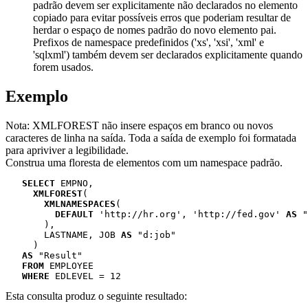
padrão devem ser explicitamente não declarados no elemento
copiado para evitar possíveis erros que poderiam resultar de
herdar o espaço de nomes padrão do novo elemento pai.
Prefixos de namespace predefinidos ('xs', 'xsi', 'xml' e
'sqlxml') também devem ser declarados explicitamente quando
forem usados.
Exemplo
Nota:
XMLFOREST não insere espaços em branco ou novos
caracteres de linha na saída. Toda a saída de exemplo foi formatada
para apriviver a legibilidade.
Construa uma floresta de elementos com um namespace padrão.
SELECT
 EMPNO,

XMLFOREST
(

XMLNAMESPACES
(

DEFAULT
 'http://hr.org', 'http://fed.gov' 
AS
 "
       ),

       LASTNAME, JOB 
AS
 "d:job"

     )

AS
 "Result"

FROM
 EMPLOYEE

WHERE
 EDLEVEL = 12
Esta consulta produz o seguinte resultado: