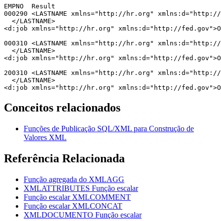
EMPNO  Result

000290 <LASTNAME xmlns="http://hr.org" xmlns:d="http://
  </LASTNAME>

<d:job xmlns="http://hr.org" xmlns:d="http://fed.gov">O
000310 <LASTNAME xmlns="http://hr.org" xmlns:d="http://
  </LASTNAME>

<d:job xmlns="http://hr.org" xmlns:d="http://fed.gov">O
200310 <LASTNAME xmlns="http://hr.org" xmlns:d="http://
  </LASTNAME>

<d:job xmlns="http://hr.org" xmlns:d="http://fed.gov">O
Conceitos relacionados
Funções de Publicação SQL/XML para Construção de
Valores XML
Referência Relacionada
Função agregada do XMLAGG
XMLATTRIBUTES
Função escalar
Função escalar XMLCOMMENT
Função escalar XMLCONCAT
XMLDOCUMENTO
Função escalar