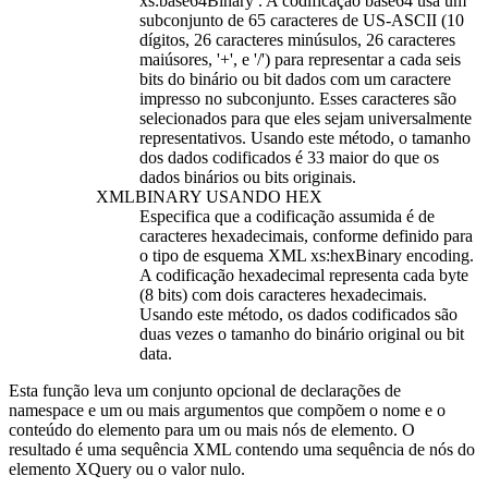
xs:base64Binary . A codificação base64 usa um
subconjunto de 65 caracteres de US-ASCII (10
dígitos, 26 caracteres minúsulos, 26 caracteres
maiúsores, '+', e '/') para representar a cada seis
bits do binário ou bit dados com um caractere
impresso no subconjunto. Esses caracteres são
selecionados para que eles sejam universalmente
representativos. Usando este método, o tamanho
dos dados codificados é 33 maior do que os
dados binários ou bits originais.
XMLBINARY USANDO HEX
Especifica que a codificação assumida é de
caracteres hexadecimais, conforme definido para
o tipo de esquema XML xs:hexBinary encoding.
A codificação hexadecimal representa cada byte
(8 bits) com dois caracteres hexadecimais.
Usando este método, os dados codificados são
duas vezes o tamanho do binário original ou bit
data.
Esta função leva um conjunto opcional de declarações de
namespace e
um
ou mais argumentos que compõem o nome e o
conteúdo do elemento para
um
ou mais nós de elemento. O
resultado é uma sequência XML contendo uma sequência de nós do
elemento
XQuery
ou o valor nulo.