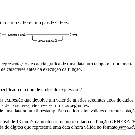
rtir de um valor ou um par de valores.
(
expression1
)
,expression2
epresentação de cadeia gráfica de uma data, um tempo ou um timest
 de caracteres antes da execução da função.
pecificado
e o tipo de dados de
expression2
.
 uma expressão que devolve um valor de um dos seguintes tipos de d
a de caracteres, ele deve ser um dos seguintes:
de uma data ou um timestamp. Para os formatos válidos de representaçõe
to real de 13 que é assumido como um resultado da função GENER
 de dígitos que representa uma data e hora válida no formato
yyyyxx