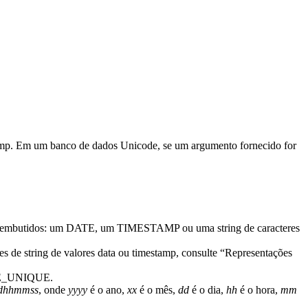
amp. Em um banco de dados Unicode, se um argumento fornecido for
ados embutidos: um DATE, um TIMESTAMP ou uma string de caracteres
s de string de valores data ou timestamp, consulte
Representações
ATE_UNIQUE.
ddhhmmss
, onde
yyyy
é o ano,
xx
é o mês,
dd
é o dia,
hh
é o hora,
mm