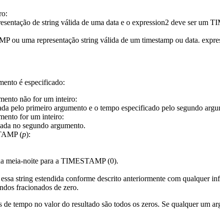
ro:
entação de string válida de uma data e o
expression2
deve ser um TIM
ou uma representação string válida de um timestamp ou data.
expre
ento é especificado:
mento não for um inteiro:
ada pelo primeiro argumento e o tempo especificado pelo segundo arg
ento for um inteiro:
ada no segundo argumento.
AMP (
p
)
:
 da meia-noite para a TIMESTAMP (0).
essa string
estendida conforme descrito anteriormente com qualquer i
ndos fracionados
de zero.
 de tempo no valor do resultado são todos os zeros. Se qualquer um ar