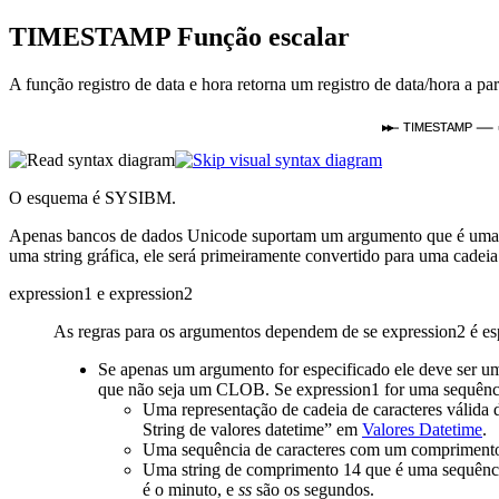
TIMESTAMP
Função escalar
A função registro de data e hora retorna um registro de data/hora a pa
TIMESTAMP
O esquema é SYSIBM.
Apenas bancos de dados Unicode suportam um argumento que é uma r
uma string gráfica, ele será primeiramente convertido para uma cadeia
expression1
e
expression2
As regras para os argumentos dependem de se
expression2
é es
Se apenas um argumento for especificado ele deve ser
que não seja um CLOB. Se
expression1
for uma sequênci
Uma representação de cadeia de caracteres válida 
String de valores datetime
em
Valores Datetime
.
Uma sequência de caracteres com um comprimen
Uma string de comprimento 14 que é uma sequência
é o minuto, e
ss
são os segundos.