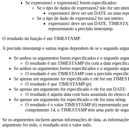
Se
expression1
e
expression2
forem especificados:
Se o tipo de dados de
expression2
não for um intei
expression1
deve ser um DATE ou uma repres
Se o tipo de dado de
expression2
for um inteiro:
expression1
deve ser um DATE, TIMESTAMP 
representando a precisão timestamp.
O resultado da função é um TIMESTAMP.
A precisão
timestamp e
outras regras dependem de se o segundo argum
Se ambos os argumentos forem especificados
e o segundo argu
O resultado é um
TIMESTAMP (6)
com a data especific
Se ambos os argumentos forem especificados e o segundo argum
O resultado é um TIMESTAMP com a precisão especific
Se apenas um argumento for especificado e ele for um
TIMEST
O resultado é que
TIMESTAMP (
p
)
.
Se apenas um argumento for especificado e ele for um DATE:
O resultado é aquela data com hora assumida do elenco
Se apenas um argumento for especificado e ele for uma string:
O resultado é o valor
TIMESTAMP (6)
representado por 
comprimento 14, o TIMESTAMP tem uma parte de
segu
Se os argumentos incluem apenas informações de data, as informações
argumento for nulo, o resultado será o valor nulo.