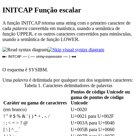
INITCAP
Função escalar
A função INITCAP retorna uma string com o primeiro caractere de
cada
palavra
convertida em maiústica, usando a semântica de
função UPPER, e os outros caracteres convertidos para minúsculas,
usando a semântica de função LOWER.
INITCAP
(
string-expression
)
O esquema é SYSIBM.
Uma
palavra
é delimitada por qualquer um dos seguintes caracteres:
Tabela 1. Caracteres delimitadores de palavras
Pontos de código Unicode ou
gama de pontos de código
Caráter ou gama de caracteres
Unicode
(em branco)
U+0020
! " # $ % & ' ( ) * + , -. /
U+0021 para U+002F
: ; < = > ? @
U+003A para U+0040
[ \ ] ^ _ `
U+005B para U+0060