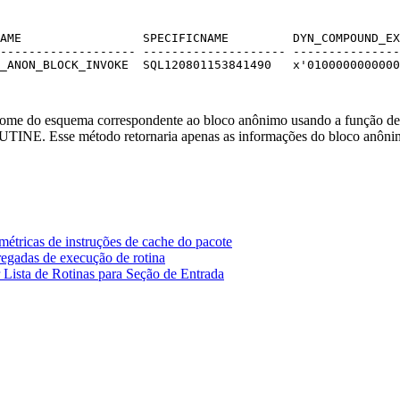
AME                 SPECIFICNAME         DYN_COMPOUND_EX
------------------- -------------------- ---------------
_ANON_BLOCK_INVOKE  SQL120801153841490   x'0100000000000
 o nome do esquema correspondente ao bloco anônimo usando a fun
NE. Esse método retornaria apenas as informações do bloco anônimo 
cas de instruções de cache do pacote
adas de execução de rotina
a de Rotinas para Seção de Entrada