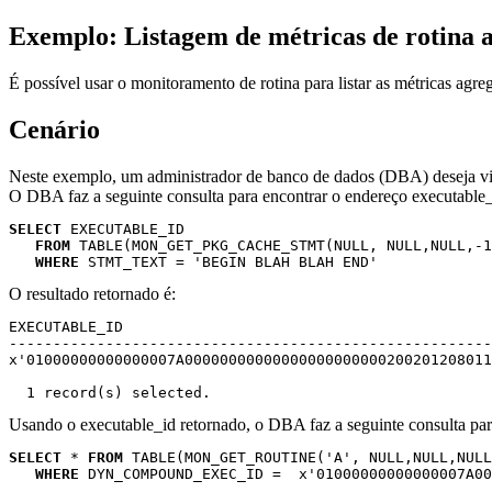
Exemplo: Listagem de métricas de rotina
É possível usar o monitoramento de rotina para listar as métricas ag
Cenário
Neste exemplo, um administrador de banco de dados (DBA) deseja vis
O DBA faz a seguinte consulta para encontrar o endereço
executable
SELECT
 EXECUTABLE_ID 

FROM
 TABLE(MON_GET_PKG_CACHE_STMT(NULL, NULL,NULL,-1
WHERE
 STMT_TEXT = 'BEGIN BLAH BLAH END'
O resultado retornado é:
EXECUTABLE_ID                                          
-------------------------------------------------------
x'01000000000000007A00000000000000000000000200201208011
  1 record(s) selected.
Usando o
executable_id
retornado, o DBA faz a seguinte consulta par
SELECT
 * 
FROM
 TABLE(MON_GET_ROUTINE('A', NULL,NULL,NULL
WHERE
 DYN_COMPOUND_EXEC_ID =  x'01000000000000007A00