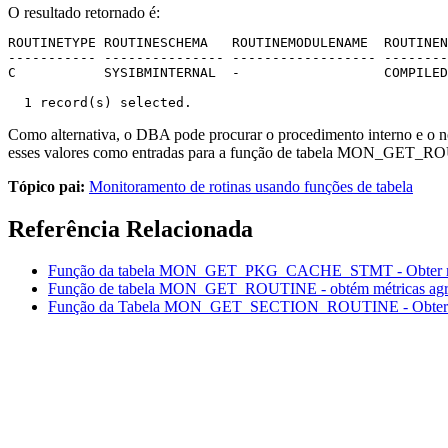
O resultado retornado é:
ROUTINETYPE ROUTINESCHEMA   ROUTINEMODULENAME  ROUTINEN
----------- --------------- ------------------ --------
C           SYSIBMINTERNAL  -                  COMPILED
  1 record(s) selected.
Como alternativa, o DBA pode procurar o procedimento interno e
esses valores como entradas para a função de tabela MON_GET_ROUTI
Tópico pai:
Monitoramento de rotinas usando funções de tabela
Referência Relacionada
Função da tabela MON_GET_PKG_CACHE_STMT - Obter métri
Função de tabela MON_GET_ROUTINE - obtém métricas agreg
Função da Tabela MON_GET_SECTION_ROUTINE - Obter List