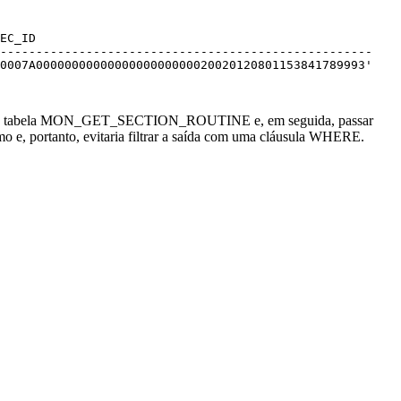
EC_ID                                               

----------------------------------------------------

0007A0000000000000000000000020020120801153841789993'

ção de tabela MON_GET_SECTION_ROUTINE e, em seguida, passar
e, portanto, evitaria filtrar a saída com uma cláusula WHERE.