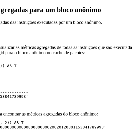
 agregadas para um bloco anônimo
regadas das instruções executadas por um bloco anônimo.
ualizar as métricas agregadas de todas as instruções que são executad
_id
para o bloco anônimo no cache de pacotes:
)) 
AS
 T 

     

------------

53841789993'

a encontrar as métricas agregadas do bloco anônimo:
,-2)) 
AS
 T 

00000000000000000000020020120801153841789993'