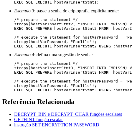
EXEC SQL EXECUTE
 hostVarInsertStmt1; 
Exemplo 3
: passe a senha de criptografia explicitamente:
/* prepare the statement */ 

EXEC SQL PREPARE
 hostVarInsertStmt2 
FROM
 :hostVarI
/* execute the statement for hostVarPassword = 'Pa
EXEC SQL EXECUTE
 hostVarInsertStmt2 
USING
 :hostVar
Exemplo 4
: defina uma sugestão de senha:
/* prepare the statement */ 

EXEC SQL PREPARE
 hostVarInsertStmt3 
FROM
 :hostVarI
/* execute the statement for hostVarPassword = 'Pa
EXEC SQL EXECUTE
 hostVarInsertStmt3 
USING
 :hostVar
Referência Relacionada
DECRYPT_BIN e DECRYPT_CHAR
funções escalares
GETHINT
função escalar
instrução SET ENCRYPTION PASSWORD