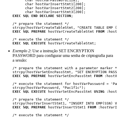
      char hostVarPassword[128];

      char hostVarInsertStmt1[200];

      char hostVarInsertStmt2[200];

EXEC SQL END DECLARE SECTION
; 

/* prepare the statement */ 

EXEC SQL PREPARE
 hostVarCreateTableStmt 
FROM
 :host
EXEC SQL EXECUTE
 hostVarCreateTableStmt; 
Exemplo 2
: Use a instrução SET ENCRYPTION
PASSWORD para configurar uma senha de criptografia para
a sessão:
/* prepare the statement with a parameter marker *
EXEC SQL PREPARE
 hostVarSetEncPassStmt 
FROM
 :hostV
/* execute the statement for hostVarPassword = 'Pa
EXEC SQL EXECUTE
 hostVarSetEncPassStmt 
USING
 :host
/* prepare the statement */ 

EXEC SQL PREPARE
 hostVarInsertStmt1 
FROM
 :hostVarI