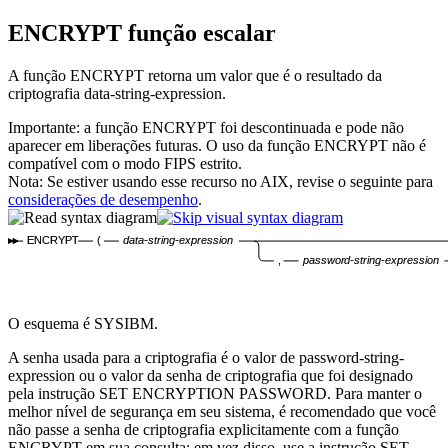
ENCRYPT
função escalar
A função ENCRYPT retorna um valor que é o resultado da
criptografia
data-string-expression
.
Importante:
a função
ENCRYPT
foi descontinuada e pode não
aparecer em liberações futuras. O uso da função
ENCRYPT
não é
compatível com o modo FIPS estrito.
Nota:
Se estiver usando esse recurso no AIX, revise o seguinte para
considerações de desempenho
.
ENCRYPT
(
data-string-expression
,
password-string-expression
O esquema é SYSIBM.
A senha usada para a criptografia é o valor de
password-string-
expression
ou o valor da senha de criptografia que foi designado
pela instrução SET ENCRYPTION PASSWORD. Para manter o
melhor nível de segurança em seu sistema, é recomendado que você
não passe a senha de criptografia explicitamente com a função
ENCRYPT em sua consulta; em vez disso, use a instrução SET