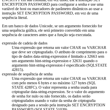
ENCRYPTION PASSWORD para configurar a senha e use uma
variável de host ou marcadores de parâmetro dinâmicos ao usar a
instrução SET ENCRYPTION PASSWORD, em vez de uma
sequência literal.
Em um banco de dados Unicode, se um argumento fornecido for
uma sequência gráfica, ele será primeiro convertido em uma
sequência de caracteres antes que a função seja executada.
expressão de cadeia de dados
Uma expressão que retorna um valor CHAR ou VARCHAR
que deve ser criptografado. O atributo de comprimento para o
tipo de dados
data-string-expression
é limitado a 32663 sem
um argumento
hint-string-expression
e 32631 quando o
argumento
hint-string-expression
é especificado (SQLSTATE
42815).
expressão de sequência de senha
Uma expressão que retorna um valor CHAR ou VARCHAR
com pelo menos 6 bytes e no máximo 127 bytes (SQL
STATE 428FC). O valor representa a senha usada para
criptografar
data-string-expression
. Se o valor do argumento
de senha for nulo ou não fornecido, os dados serão
criptografados usando o valor da senha de criptografia
designado para a sessão pela instrução SET ENCRYPTION
PASSWORD (SQLSTATE 51039).