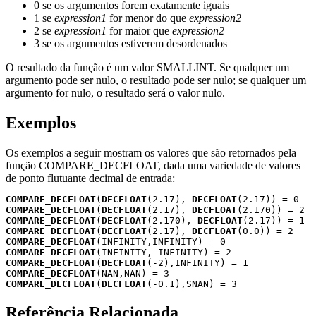
0 se os argumentos forem exatamente iguais
1 se
expression1
for menor do que
expression2
2 se
expression1
for maior que
expression2
3 se os argumentos estiverem desordenados
O resultado da função é um valor SMALLINT. Se qualquer um
argumento pode ser nulo, o resultado pode ser nulo; se qualquer um
argumento for nulo, o resultado será o valor nulo.
Exemplos
Os exemplos a seguir mostram os valores que são retornados pela
função COMPARE_DECFLOAT, dada uma variedade de valores
de ponto flutuante decimal de entrada:
COMPARE_DECFLOAT
(
DECFLOAT
(2.17), 
DECFLOAT
COMPARE_DECFLOAT
(
DECFLOAT
(2.17), 
DECFLOAT
COMPARE_DECFLOAT
(
DECFLOAT
(2.170), 
DECFLOAT
COMPARE_DECFLOAT
(
DECFLOAT
(2.17), 
DECFLOAT
COMPARE_DECFLOAT
COMPARE_DECFLOAT
COMPARE_DECFLOAT
(
DECFLOAT
COMPARE_DECFLOAT
COMPARE_DECFLOAT
(
DECFLOAT
(-0.1),SNAN) = 3
Referência Relacionada