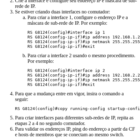
Crie a interface e configure seu endereço IP e máscara de sub-
rede de IP.
Se estiver criando duas interfaces no comutador:
Para criar a interface 1, configure o endereço IP e a
máscara de sub-rede de IP. Por exemplo:
RS G8124(config)#interface ip 1

RS G8124(config-ip-if)#ip address 192.168.1.2

RS G8124(config-ip-if)#ip netmask 255.255.255
RS G8124(config-ip-if)#exit
Para criar a interface 2 usando o mesmo procedimento.
Por exemplo:
RS G8124(config)#interface ip 2

RS G8124(config-ip-if)#ip address 192.168.2.2

RS G8124(config-ip-if)#ip netmask 255.255.255
RS G8124(config-ip-if)#exit
Para que a mudança entre em vigor, insira o comando a
seguir:
RS G8124(config)#copy running-config startup-confi
Para criar interfaces para diferentes sub-redes de IP, repita as
etapas 2 a 4 no segundo comutador.
Para validar os endereços IP, ping do endereço a partir da
CF
e hosts de membros que se conectam ao mesmo switch.