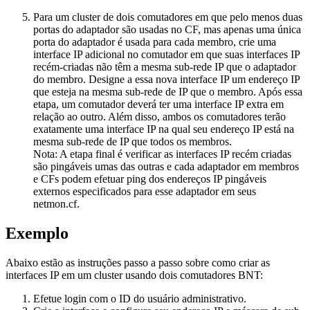
Para um cluster de dois comutadores em que pelo menos duas
portas do adaptador são usadas no CF, mas apenas uma única
porta do adaptador é usada para cada membro, crie uma
interface IP adicional no comutador em que suas interfaces IP
recém-criadas não têm a mesma sub-rede IP que o adaptador
do membro. Designe a essa nova interface IP um endereço IP
que esteja na mesma sub-rede de IP que o membro. Após essa
etapa, um comutador deverá ter uma interface IP extra em
relação ao outro. Além disso, ambos os comutadores terão
exatamente uma interface IP na qual seu endereço IP está na
mesma sub-rede de IP que todos os membros.
Nota:
A etapa final é verificar as interfaces IP recém criadas
são pingáveis umas das outras e cada adaptador em membros
e
CFs
podem efetuar ping dos endereços IP pingáveis
externos especificados para esse adaptador em seus
netmon.cf
.
Exemplo
Abaixo estão as instruções passo a passo sobre como criar as
interfaces IP em um cluster usando dois comutadores BNT:
Efetue login com o ID do usuário administrativo.