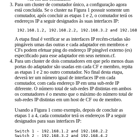
Para um cluster de comutador único, a configuração agora
está concluída. Se o cluster na Figura 1 possuir somente um
comutador, após concluir as etapas 1 e 2, o comutador terá os
endereços IP a seguir designados às suas interfaces IP:
 192.168.1.2, 192.168.2.2, 192.168.3.2 and 192.168
A etapa final é verificar se as interfaces IP recém-criadas são
pingáveis umas das outras e cada adaptador em membros e
CFs
podem efetuar ping do endereço IP pingível externo (es)
especificado para esse adaptador em seus
netmon.cf
.
Para um cluster de dois comutadores em que pelo menos duas
portas do adaptador são usadas em cada CF e membro, repita
as etapas 1 e 2 no outro comutador. No final desta etapa,
deverá ter um número igual de interfaces IP em cada
comutador, com cada endereço IP em uma sub-rede IP
diferente. O número total de sub-redes IP distintas em ambos
os comutadores é o mesmo que o máximo do número total de
sub-redes IP distintas em um host de CF ou de membro.
Usando a Figura 1 como exemplo, depois de concluir as
etapas 1 a 4, cada comutador terá os endereços IP a seguir
designados para suas interfaces IP:
Switch 1 - 192.168.1.2 and 192.168.2.2

Switch 2 - 192.168.3.2 and 192.168.4.2