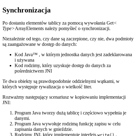
Synchronizacja
Po dostaniu elementów tablicy za pomocą wywołania Get
<
Type>
ArrayElements należy pomyśleć o synchronizacji.
Niezależnie od tego, czy dane są zaczepione, czy nie, dwa podmioty
są zaangażowane w dostęp do danych:
Kod Java™ , w którym jednostka danych jest zadeklarowana
i używana
Kod rodzimy, który uzyskuje dostęp do danych za
pośrednictwem JNI
Te dwa obiekty są prawdopodobnie oddzielnymi wątkami, w
których występuje rywalizacja o wielkość liter.
Rozważmy następujący scenariusz w kopiowaniu implementacji
JNI:
Program Java tworzy dużą tablicę i częściowo wypełnia je
danymi.
Program Java wywołuje rodzimą funkcję zapisu w celu
zapisania danych w gnieździe.
Rodzimy JNI, który implementuje interfejs
,
write()