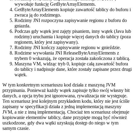
wywołuje funkcję GetByteArrayElements.
GetByteArrayElements kopiuje zawartość tablicy do buforu i
zwraca ją do rodzimego.
Rodzimy JNI rozpoczyna zapisywanie regionu z buforu do
gniazda.
Podczas gdy wątek jest zajęty pisaniem, inny wątek (Java lub
rodzimy) uruchamia i kopiuje więcej danych do tablicy (poza
regionem, który jest zapisywany).
Rodzimy JNI kończy zapisywanie regionu w gnieździe.
Rodzime wywołania JNI ReleaseByteArrayElements z
trybem 0 wskazują, że operacja została zakończona z tablicą.
Maszyna VM, widząc tryb 0, kopiuje całą zawartość bufora
do tablicy i nadpisuje dane, które zostały zapisane przez drugi
wątek.
W tym konkretnym scenariuszu kod działa z maszyną JVM
przypinania. Ponieważ każdy wątek zapisuje tylko swój własny bit
danych, a opcja trybu jest ignorowana, rywalizacja nie występuje.
Ten scenariusz jest kolejnym przykładem kodu, który nie jest ściśle
zapisany w specyfikacji działa z jedną implementacją maszyny
JVM, a nie z inną implementacją. Chociaż ten scenariusz obejmuje
kopiowanie elementów tablicy, dane przypięte mogą być również
uszkodzone, gdy dwa wątki uzyskują dostęp do niego w tym
samym czasie.