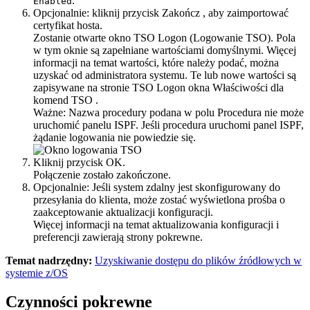
.
Enabled
Opcjonalnie:
kliknij przycisk
Zakończ
, aby zaimportować
certyfikat hosta.
Zostanie otwarte okno
TSO Logon
(Logowanie TSO). Pola
w tym oknie są zapełniane wartościami domyślnymi. Więcej
informacji na temat wartości, które należy podać, można
uzyskać od administratora systemu. Te lub nowe wartości są
zapisywane na stronie
TSO Logon
okna
Właściwości dla
komend TSO
.
Ważne:
Nazwa procedury podana w polu
Procedura
nie może
uruchomić panelu ISPF. Jeśli procedura uruchomi panel ISPF,
żądanie logowania nie powiedzie się.
Kliknij przycisk
OK
.
Połączenie zostało zakończone.
Opcjonalnie:
Jeśli system zdalny jest skonfigurowany do
przesyłania do klienta, może zostać wyświetlona prośba o
zaakceptowanie aktualizacji konfiguracji.
Więcej informacji na temat aktualizowania konfiguracji i
preferencji zawierają strony pokrewne.
Temat nadrzędny:
Uzyskiwanie dostępu do plików źródłowych w
systemie z/OS
Czynności pokrewne