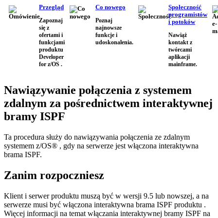
Przegląd
Co nowego
Społeczność
programistów
Zapoznaj
Poznaj
i potoków
się z
najnowsze
ofertami i
funkcje i
Nawiąż
funkcjami
udoskonalenia.
kontakt z
produktu
twórcami
Developer
aplikacji
for z/OS .
mainframe.
Nawiązywanie połączenia z systemem
zdalnym za pośrednictwem interaktywnej
bramy ISPF
Ta procedura służy do nawiązywania połączenia ze zdalnym
systemem z/OS® , gdy na serwerze jest włączona interaktywna
brama ISPF.
Zanim rozpoczniesz
Klient i serwer produktu
muszą być w wersji 9.5 lub nowszej, a na
serwerze musi być włączona interaktywna brama ISPF produktu
.
Więcej informacji na temat włączania interaktywnej bramy ISPF na