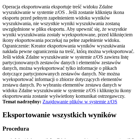
Operacja eksportowania eksportuje treść widoku
Zdalne
wyszukiwanie w systemie z/OS
. Jeśli zostanie kliknięta ikona
eksportu przed pełnym zapełnieniem widoku wyników
wyszukiwania, nie wszystkie wyniki wyszukiwania zostaną
uwzględnione w pliku eksportu. Aby upewnić się, że wszystkie
wyniki wyszukiwania zostały wyeksportowane, przed kliknięciem
ikony eksportowania poczekaj na pełne zapełnienie widoku.
Ograniczenie:
Kreator eksportowania wyników wyszukiwania
nakłada pewne ograniczenia na treść, którą można wyeksportować.
Jeśli widok
Zdalne wyszukiwanie w systemie z/OS
zawiera listę
partycjonowanych zestawów danych i elementów zestawów
danych, można wyeksportować tylko informacje o plikach
dotyczące partycjonowanych zestawów danych. Nie można
wyeksportować informacji o zbiorze dotyczących elementów
zestawu danych. Po wybraniu elementów zestawu danych w
widoku
Zdalne wyszukiwanie w systemie z/OS
i kliknięciu ikony
eksportowania zostanie wyświetlony komunikat ostrzegawczy.
Temat nadrzędny:
Znajdowanie plików w systemie z/OS
Eksportowanie wszystkich wyników
Procedura