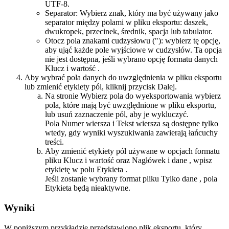
UTF-8.
Separator
: Wybierz znak, który ma być używany jako
separator między polami w pliku eksportu: daszek,
dwukropek, przecinek, średnik, spacja lub tabulator.
Otocz pola znakami cudzysłowu (")
: wybierz tę opcję,
aby ująć każde pole wyjściowe w cudzysłów. Ta opcja
nie jest dostępna, jeśli wybrano opcję formatu danych
Klucz i wartość
.
Aby wybrać pola danych do uwzględnienia w pliku eksportu
lub zmienić etykiety pól, kliknij przycisk
Dalej
.
Na stronie
Wybierz pola do wyeksportowania
wybierz
pola, które mają być uwzględnione w pliku eksportu,
lub usuń zaznaczenie pól, aby je wykluczyć.
Pola
Numer wiersza
i
Tekst wiersza
są dostępne tylko
wtedy, gdy wyniki wyszukiwania zawierają łańcuchy
treści.
Aby zmienić etykiety pól używane w opcjach formatu
pliku
Klucz i wartość
oraz
Nagłówek i dane
, wpisz
etykietę w polu
Etykieta
.
Jeśli zostanie wybrany format pliku
Tylko dane
, pola
Etykieta
będą nieaktywne.
Wyniki
W poniższym przykładzie przedstawiono plik eksportu, który