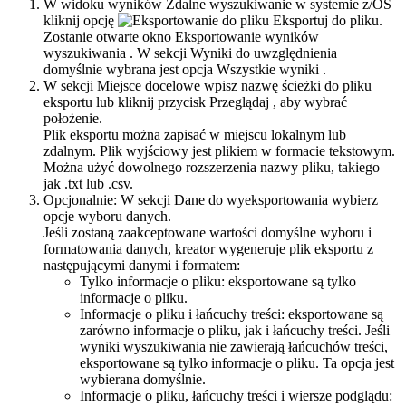
W widoku wyników
Zdalne wyszukiwanie w systemie z/OS
kliknij opcję
Eksportuj do pliku
.
Zostanie otwarte okno
Eksportowanie wyników
wyszukiwania
. W sekcji Wyniki do uwzględnienia
domyślnie wybrana jest opcja
Wszystkie wyniki
.
W sekcji Miejsce docelowe wpisz nazwę ścieżki do pliku
eksportu lub kliknij przycisk
Przeglądaj
, aby wybrać
położenie.
Plik eksportu można zapisać w miejscu lokalnym lub
zdalnym. Plik wyjściowy jest plikiem w formacie tekstowym.
Można użyć dowolnego rozszerzenia nazwy pliku, takiego
jak
.txt
lub
.csv
.
Opcjonalnie:
W sekcji Dane do wyeksportowania wybierz
opcje wyboru danych.
Jeśli zostaną zaakceptowane wartości domyślne wyboru i
formatowania danych, kreator wygeneruje plik eksportu z
następującymi danymi i formatem:
Tylko informacje o pliku
: eksportowane są tylko
informacje o pliku.
Informacje o pliku i łańcuchy treści
: eksportowane są
zarówno informacje o pliku, jak i łańcuchy treści. Jeśli
wyniki wyszukiwania nie zawierają łańcuchów treści,
eksportowane są tylko informacje o pliku. Ta opcja jest
wybierana domyślnie.
Informacje o pliku, łańcuchy treści i wiersze podglądu
: