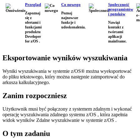
Przegląd
Co nowego
Społeczność
programistów
Zapoznaj
Poznaj
i potoków
się z
najnowsze
ofertami i
funkcje i
Nawiąż
funkcjami
udoskonalenia.
kontakt z
produktu
twórcami
Developer
aplikacji
for z/OS .
mainframe.
Eksportowanie wyników wyszukiwania
Wyniki wyszukiwania w systemie z/OS® można wyeksportować
do pliku tekstowego, który można następnie zaimportować do
arkusza kalkulacyjnego.
Zanim rozpoczniesz
Użytkownik musi być połączony z systemem zdalnym i wykonać
operację wyszukiwania zdalnego systemu z/OS , która zapełnia
widok wyników
Zdalne wyszukiwanie w systemie z/OS
.
O tym zadaniu