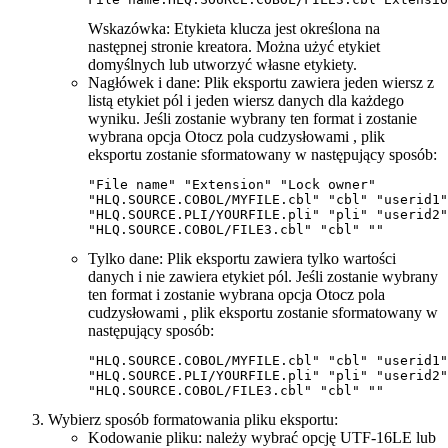
Wskazówka:
Etykieta klucza jest określona na
następnej stronie kreatora. Można użyć etykiet
domyślnych lub utworzyć własne etykiety.
Nagłówek i dane
: Plik eksportu zawiera jeden wiersz z
listą etykiet pól i jeden wiersz danych dla każdego
wyniku.
Jeśli zostanie wybrany ten format i zostanie
wybrana opcja
Otocz pola cudzysłowami
, plik
eksportu zostanie sformatowany w następujący sposób:
"File name" "Extension" "Lock owner"

"HLQ.SOURCE.COBOL/MYFILE.cbl" "cbl" "userid1"

"HLQ.SOURCE.PLI/YOURFILE.pli" "pli" "userid2"

Tylko dane
: Plik eksportu zawiera tylko wartości
danych i nie zawiera etykiet pól.
Jeśli zostanie wybrany
ten format i zostanie wybrana opcja
Otocz pola
cudzysłowami
, plik eksportu zostanie sformatowany w
następujący sposób:
"HLQ.SOURCE.COBOL/MYFILE.cbl" "cbl" "userid1"

"HLQ.SOURCE.PLI/YOURFILE.pli" "pli" "userid2"

Wybierz sposób formatowania pliku eksportu:
Kodowanie pliku
: należy wybrać opcję UTF-16LE lub