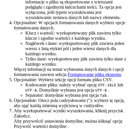
informacje o pliku są eksportowane z wierszami
podglądu i zgodnymi łańcuchami treści. Ta opcja jest
wyłączona, jeśli typem wyszukiwania jest
wyszukiwanie zestawu danych lub nazwy elementu.
Opcjonalnie:
W opcjach formatowania danych wybierz opcje
formatowania danych.
Klucz i wartość
: wyeksportowany plik zawiera tylko
klucze i zgodne wartości z każdego wyniku.
Nagłówek i dane
: wyeksportowany plik zawiera jeden
wiersz z listą etykiet pól i jeden wiersz danych dla
każdego wyniku.
Tylko dane
: wyeksportowany plik zawiera tylko dane z
każdego wyniku.
Więcej informacji na temat wybierania innych danych i opcji
formatowania zawiera sekcja
Formatowanie pliku eksportu
.
Opcjonalnie:
Wybierz sekcję opcji formatu pliku CSV.
Kodowanie pliku
: należy wybrać opcję
lub
UTF-16LE
. Domyślnie wybrana jest opcja
.
UTF-8
UTF-8
Separator
: domyślnie wybrana jest opcja
.
Tab
Opcjonalnie:
Otocz pola cudzysłowami (")
: wybierz tę opcję,
aby ująć każdą zmienną wyjściową w cudzysłów.
Aby wyeksportować wyniki wyszukiwania, kliknij przycisk
Zakończ
.
Aby przywrócić ustawienia domyślne, można kliknąć opcję
Przywróć wartości domyślne
.