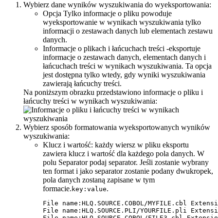
Wybierz dane wyników wyszukiwania do wyeksportowania:
Opcja
Tylko informacje o pliku
powoduje
wyeksportowanie w wynikach wyszukiwania tylko
informacji o zestawach danych lub elementach zestawu
danych.
Informacje o plikach i łańcuchach treści
-eksportuje
informacje o zestawach danych, elementach danych i
łańcuchach treści w wynikach wyszukiwania. Ta opcja
jest dostępna tylko wtedy, gdy wyniki wyszukiwania
zawierają łańcuchy treści.
Na poniższym obrazku przedstawiono informacje o pliku i
łańcuchy treści w wynikach wyszukiwania:
Wybierz sposób formatowania wyeksportowanych wyników
wyszukiwania:
Klucz i wartość
: każdy wiersz w pliku eksportu
zawiera klucz i wartość dla każdego pola danych. W
polu
Separator
podaj separator. Jeśli zostanie wybrany
ten format i jako separator zostanie podany dwukropek,
pola danych zostaną zapisane w tym
formacie.
.
key:value
File name:HLQ.SOURCE.COBOL/MYFILE.cbl Extensi
File name:HLQ.SOURCE.PLI/YOURFILE.pli Extensi
File name:HLQ.SOURCE.COBOL/FILE3.cbl Extensio