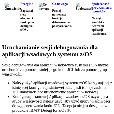
Przegląd
Co nowego
Społeczność
programistów
Zapoznaj
Poznaj
i potoków
się z
najnowsze
ofertami i
funkcje
Nawiąż
funkcjami
debugowania i
kontakt z
debugera
pokrycia kodu.
twórcami
z/OS .
aplikacji
mainframe.
Uruchamianie sesji debugowania dla
aplikacji wsadowych systemu z/OS
Sesję debugowania dla aplikacji wsadowych systemu z/OS można
uruchomić za pomocą istniejącego kodu JCL
lub za pomocą grup
właściwości
.
Należy użyć aplikacji wsadowej systemu
z/OS korzystającej z
istniejącej konfiguracji startowej JCL
, jeśli istnieje zadanie
JCL umożliwiające uruchomienie aplikacji wsadowej.
Konfiguracji startowej
Aplikacja wsadowa z/OS używająca
grupy właściwości
należy użyć, aby użyć grupy właściwości
do wygenerowania kodu JCL. Ta opcja nie jest dostępna w
produkcie
IBM® Debug for z/OS®
.