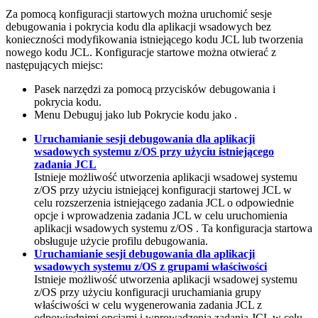
Za pomocą konfiguracji startowych można uruchomić sesje
debugowania i pokrycia kodu dla aplikacji wsadowych bez
konieczności modyfikowania istniejącego kodu JCL lub tworzenia
nowego kodu JCL. Konfiguracje startowe można otwierać z
następujących miejsc:
Pasek narzędzi za pomocą przycisków debugowania i
pokrycia kodu.
Menu
Debuguj jako
lub
Pokrycie kodu jako
.
Uruchamianie sesji debugowania dla aplikacji
wsadowych systemu z/OS przy użyciu istniejącego
zadania JCL
Istnieje możliwość utworzenia aplikacji wsadowej systemu
z/OS przy użyciu istniejącej konfiguracji startowej JCL w
celu rozszerzenia istniejącego zadania JCL o odpowiednie
opcje i wprowadzenia zadania JCL w celu uruchomienia
aplikacji wsadowych systemu z/OS . Ta konfiguracja startowa
obsługuje użycie profilu debugowania.
Uruchamianie sesji debugowania dla aplikacji
wsadowych systemu z/OS z grupami właściwości
Istnieje możliwość utworzenia aplikacji wsadowej systemu
z/OS przy użyciu konfiguracji uruchamiania grupy
właściwości w celu wygenerowania zadania JCL z
odpowiednimi opcjami i wprowadzenia zadania JCL w celu