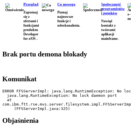
Przegląd
Co nowego
Społeczność
programistów
Zapoznaj
Poznaj
i potoków
się z
najnowsze
ofertami i
funkcje i
Nawiąż
funkcjami
udoskonalenia.
kontakt z
produktu
twórcami
Developer
aplikacji
for z/OS .
mainframe.
Brak portu demona blokady
Komunikat
ERROR FFSServerImpl: java.lang.RuntimeException: No loc
  java.lang.RuntimeException: No lock daemon port 

  at

com.ibm.ftt.rse.mvs.server.filesystem.impl.FFSServerImp
     (FFSServerImpl.java:325) 
Objaśnienia