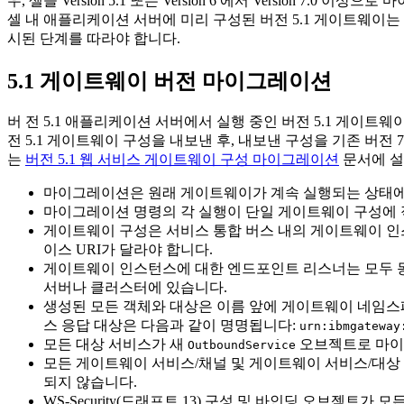
우, 셀을
Version 5.1
또는
Version 6
에서
Version 7.0
이상으로 마
셀 내 애플리케이션 서버에 미리 구성된
버전 5.1
게이트웨이는 
시된 단계를 따라야 합니다.
5.1
게이트웨이 버전 마이그레이션
버
전 5.1
애플리케이션 서버에서 실행 중인 버전 5.1 게이트웨
전 5.1
게이트웨이 구성을 내보낸 후, 내보낸 구성을 기존
버전 7
는
버전 5.1 웹 서비스 게이트웨이 구성 마이그레이션
문서에 설
마이그레이션은 원래 게이트웨이가 계속 실행되는 상태에서
마이그레이션 명령의 각 실행이 단일 게이트웨이 구성에 
게이트웨이 구성은 서비스 통합 버스 내의 게이트웨이 
이스 URI가 달라야 합니다.
게이트웨이 인스턴스에 대한 엔드포인트 리스너는 모두 
서버나 클러스터에 있습니다.
생성된 모든 객체와 대상은 이름 앞에 게이트웨이 네임스페
스 응답 대상은 다음과 같이 명명됩니다:
urn:ibmgateway
모든 대상 서비스가 새
오브젝트로 마이
OutboundService
모든 게이트웨이 서비스/채널 및 게이트웨이 서비스/대상 
되지 않습니다.
WS-Security(드래프트 13) 구성 및 바인딩 오브젝