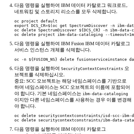
다음 명령을 실행하여
IBM 데이터 카탈로그
워크로드,
네트워킹 및 스토리지 리소스를 모두 삭제합니다.
oc project default

export DCS_CR=$(oc get SpectrumDiscover -n ibm-dat
oc delete SpectrumDiscover ${DCS_CR} -n ibm-data-c
oc delete project ibm-data-cataloging --timeout=1m
다음 명령을 실행하여
IBM Fusion
IBM 데이터 카탈로그
서비스 인스턴스 개체를 삭제합니다.
oc -n ${FUSION_NS} delete fusionserviceinstance da
다음 명령을 실행하여
오
SecurityContextConstraints
브젝트를 삭제하십시오.
중요:
SCC 오브젝트는 해당 네임스페이스를 기반으로
하며 네임스페이스는 SCC 오브젝트의 이름에 포함되어
야 합니다. 기본 네임스페이스는
ibm-data-cataloging
이지만 다른 네임스페이스를 사용하는 경우 이를 변경해
야 합니다.
oc delete securitycontextconstraints/isd-scc-ibm-d
oc delete securitycontextconstraints/ibm-data-cata
다음 명령을 실행하여
IBM 데이터 카탈로그