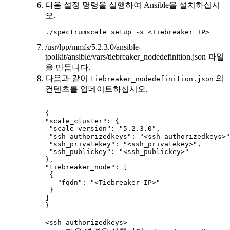
다음 설정 명령을 실행하여 Ansible을 설치하십시
오.
./spectrumscale setup -s <Tiebreaker IP>
/usr/lpp/mmfs/5.2.3.0/ansible-
toolkit/ansible/vars/tiebreaker_nodedefinition.json
파일
을 만듭니다.
다음과 같이
의
tiebreaker_nodedefinition.json
컨텐츠를 업데이트하십시오.
{

"scale_cluster": {

 "scale_version": "5.2.3.0",

 "ssh_authorizedkeys": "<ssh_authorizedkeys>"
 "ssh_privatekey": "<ssh_privatekey>",

 "ssh_publickey": "<ssh_publickey>"

},

"tiebreaker_node": [

 {

   "fqdn": "<Tiebreaker IP>"

 }

]

}
<ssh_authorizedkeys>