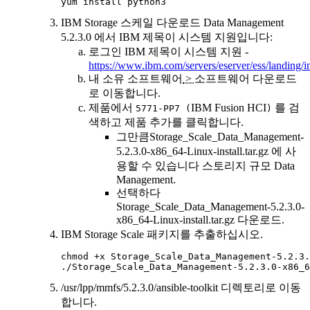
yum install python3
IBM Storage 스케일
다운로드
Data Management
5.2.3.0 에서 IBM 제목이 시스템 지원입니다:
로그인 IBM 제목이 시스템 지원 -
https://www.ibm.com/servers/eserver/ess/landing/i
내 소유 소프트웨어
>
소프트웨어 다운로드
로
이동합니다.
제품에서
IBM Fusion HCI
를 검
5771-PP7 (
)
색하고
제품 추가를
클릭합니다.
그만큼
Storage_Scale_Data_Management-
5.2.3.0-x86_64-Linux-install.tar.gz
에 사
용할 수 있습니다
스토리지 규모 Data
Management
.
선택하다
Storage_Scale_Data_Management-5.2.3.0-
x86_64-Linux-install.tar.gz
다운로드.
IBM Storage Scale
패키지를 추출하십시오.
chmod +x Storage_Scale_Data_Management-5.2.3.
./Storage_Scale_Data_Management-5.2.3.0-x86_6
/usr/lpp/mmfs/5.2.3.0/ansible-toolkit
디렉토리로 이동
합니다.