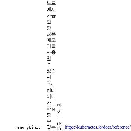
노드
에서
가능
한
한
많은
메모
리를
사용
할
수
있습
니
다.
컨테
이너
가
바
사용
이
할
트
수
(Ei,
있는
https://kubernetes.io/docs/referenc
memoryLimit
Pi,