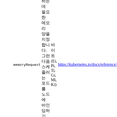
하는
데
필요
한
메모
리
양을
지정
합니
바
다.
이
그런
트
(Ei,
다음
https://kubernetes.io/docs/referenc
memoryRequest
Pi,
스케
Ti,
줄러
Gi,
는
Mi,
포드
Ki)
를
노드
에
바인
딩하
기