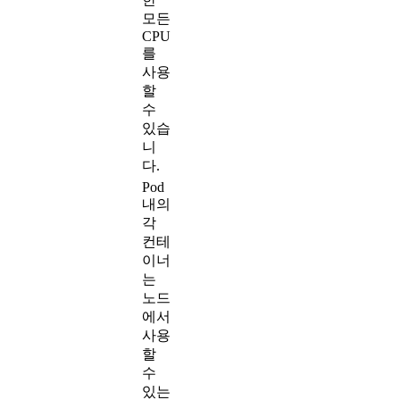
모든
CPU
를
사용
할
수
있습
니
다.
Pod
내의
각
컨테
이너
는
노드
에서
사용
할
수
있는