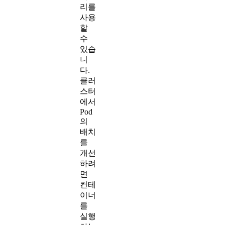
리를
사용
할
수
있습
니
다.
클러
스터
에서
Pod
의
배치
를
개선
하려
면
컨테
이너
를
실행