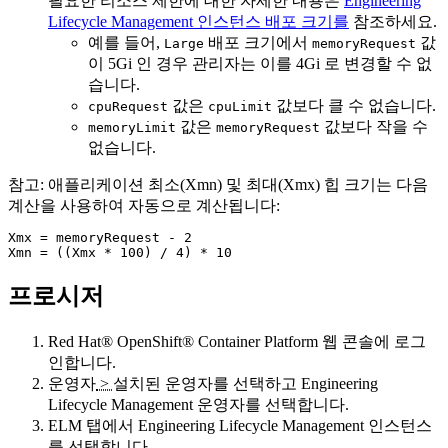
필요한 리소스 제한에 대한 자세한 내용은
Engineering
Lifecycle Management 인스턴스 배포 크기를
참조하세요.
예를 들어,
배포 크기에서
값
Large
memoryRequest
이 5Gi 인 경우 관리자는 이를 4Gi 로 변경할 수 없
습니다.
값은
값보다 클 수 없습니다.
cpuRequest
cpuLimit
값은
값보다 작을 수
memoryLimit
memoryRequest
없습니다.
참고:
애플리케이션 최소(Xmn) 및 최대(Xmx) 힙 크기는 다음
계산을 사용하여 자동으로 계산됩니다:
Xmx = memoryRequest - 2

Xmn = ((Xmx * 100) / 4) * 10
프로시저
Red Hat® OpenShift® Container Platform 웹 콘솔에
로그
인합니다.
운영자
>
설치된 운영자를
선택하고
Engineering
Lifecycle Management
운영자를 선택합니다.
ELM
탭에서
Engineering Lifecycle Management
인스턴스
를 선택합니다.