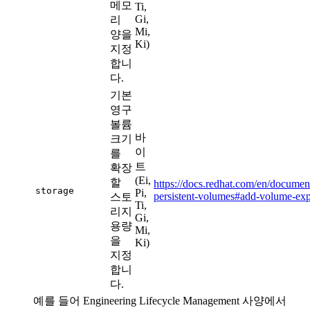
메모
Ti,
Gi,
리
Mi,
양을
Ki)
지정
합니
다.
기본
영구
볼륨
바
크기
이
를
트
확장
(Ei,
할
https://docs.redhat.com/en/documen
storage
Pi,
persistent-volumes#add-volume-exp
스토
Ti,
리지
Gi,
용량
Mi,
을
Ki)
지정
합니
다.
예를 들어
Engineering Lifecycle Management
사양에서