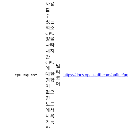
사용
할
수
있는
최소
CPU
양을
나타
내지
만
CPU
밀
에
리
대한
https://docs.openshift.com/online/
cpuRequest
코
경합
어
이
없으
면
노드
에서
사용
가능
한