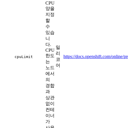
CPU
양을
지정
할
수
있습
니
다.
밀
CPU
리
한도
https://docs.openshift.com/online/
cpuLimit
코
는
어
노드
에서
의
경합
과
상관
없이
컨테
이너
가
사용