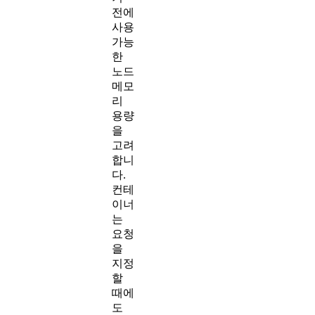
전에
사용
가능
한
노드
메모
리
용량
을
고려
합니
다.
컨테
이너
는
요청
을
지정
할
때에
도