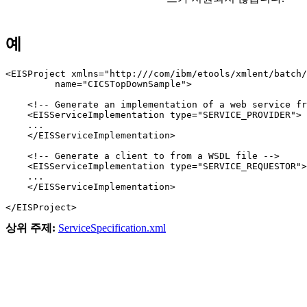
예
<EISProject xmlns="http:///com/ibm/etools/xmlent/batch/
         name="CICSTopDownSample">

    <!-- Generate an implementation of a web service fr
    <EISServiceImplementation type="SERVICE_PROVIDER">

    ...

    </EISServiceImplementation>

    <!-- Generate a client to from a WSDL file -->

    <EISServiceImplementation type="SERVICE_REQUESTOR">

    ...

    </EISServiceImplementation>

상위 주제:
ServiceSpecification.xml