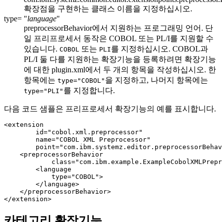
확장점을 구현하는 클래스 이름을 지정하십시오.
type= "
language
"
preprocessorBehavior
에서 지원하는 프로그래밍 언어. 단
일 프리프로세서 동작은 COBOL 또는 PL/I를 지원할 수
있습니다.
또는
를 지정하십시오. COBOL과
COBOL
PLI
PL/I 둘 다를 지원하는 확장기능을 등록하려면 확장기능
에 대한
plugin.xml
에서 두 개의 항목을 작성하십시오. 한
항목에는
을 지정하고, 나머지 항목에는
type="COBOL"
를 지정합니다.
type="PLI"
다음 코드 샘플은 프리프로세서 확장기능의 예를 표시합니다.
<extension

        id="cobol.xml.preprocessor"

        name="COBOL XML Preprocessor"

        point="com.ibm.systemz.editor.preprocessorBehav
    <preprocessorBehavior

            class="com.ibm.example.ExampleCobolXMLPrepr
        <language

            type="COBOL">

        </language>

    </preprocessorBehavior>

카테고리 확장기능