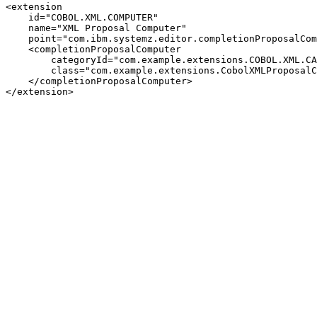
<extension

    id="COBOL.XML.COMPUTER"

    name="XML Proposal Computer"

    point="com.ibm.systemz.editor.completionProposalCom
    <completionProposalComputer

        categoryId="com.example.extensions.COBOL.XML.CA
        class="com.example.extensions.CobolXMLProposalC
    </completionProposalComputer>
