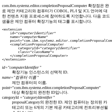
com.ibm.systemz.editor.completionProposalComputer
확장점은 완
료 제안 카테고리와 컴퓨터가 COBOL, PL/I 및 JCL 언어에 대
한 컨텐츠 지원 프로세스에 참여하도록 지언합니다. 다음 코드
샘플은 제안 컴퓨터 확장기능의 태그를 표시합니다.
<extension

    id="
computerIdentifier
"

    name="
computerName
"

    point="com.ibm.systemz.editor.completionProposalCom
    <completionProposalComputer

        categoryId="
categoryIdentifier
"

        class="
className
">

    </completionProposalComputer>

id="computerIdentifier
"
확장기능 인스턴스의 선택적 ID.
name="컴퓨터 이름
"
제안 컴퓨터의 이름.
point="com.ibm.systemz.editor.completionProposalComputer"
대상 확장점의 완전한 ID입니다.
categoryId
="categoryIdentifier
"
proposalCategory의 완전한 ID. 제안 컴퓨터는 정의된 카
테고리 또는 6개의 기본 제공 카테고리에 컨트리뷰션될