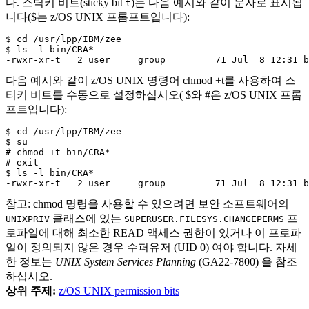
다. 스틱키 비트(sticky bit
)는 다음 예시와 같이 문자로 표시됩
t
니다($는 z/OS UNIX 프롬프트입니다):
$ cd /usr/lpp/IBM/zee

$ ls -l bin/CRA*

-rwxr-xr-t   2 user     group         71 Jul  8 12:31 b
다음 예시와 같이 z/OS UNIX 명령어
chmod +t를
사용하여 스
티키 비트를 수동으로 설정하십시오( $와 #은 z/OS UNIX 프롬
프트입니다):
$ cd /usr/lpp/IBM/zee

$ su

# chmod +t bin/CRA*

# exit

$ ls -l bin/CRA*

-rwxr-xr-t   2 user     group         71 Jul  8 12:31 b
참고:
chmod
명령을 사용할 수 있으려면 보안 소프트웨어의
클래스에 있는
프
UNIXPRIV
SUPERUSER.FILESYS.CHANGEPERMS
로파일에 대해 최소한 READ 액세스 권한이 있거나 이 프로파
일이 정의되지 않은 경우 수퍼유저 (UID 0) 여야 합니다. 자세
한 정보는
UNIX System Services Planning
(GA22-7800) 을 참조
하십시오.
상위 주제:
z/OS UNIX permission bits