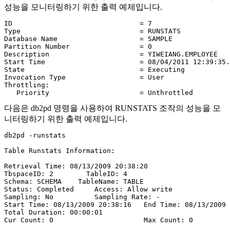
성능을 모니터링하기 위한 출력 예제입니다.
ID                               = 7

Type                             = RUNSTATS

Database Name                    = SAMPLE

Partition Number                 = 0

Description                      = YIWEIANG.EMPLOYEE

Start Time                       = 08/04/2011 12:39:35.
State                            = Executing

Invocation Type                  = User

Throttling:

   Priority                      = Unthrottled
다음은
db2pd
명령을 사용하여
RUNSTATS
조작의 성능을 모
니터링하기 위한 출력 예제입니다.
db2pd -runstats

Table Runstats Information:

Retrieval Time: 08/13/2009 20:38:20

TbspaceID: 2        TableID: 4

Schema: SCHEMA    TableName: TABLE

Status: Completed     Access: Allow write

Sampling: No          Sampling Rate: -

Start Time: 08/13/2009 20:38:16   End Time: 08/13/2009 
Total Duration: 00:00:01

Cur Count: 0                      Max Count: 0
