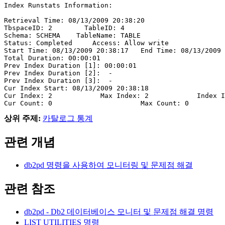
Index Runstats Information:

Retrieval Time: 08/13/2009 20:38:20

TbspaceID: 2        TableID: 4

Schema: SCHEMA    TableName: TABLE

Status: Completed     Access: Allow write

Start Time: 08/13/2009 20:38:17   End Time: 08/13/2009 
Total Duration: 00:00:01

Prev Index Duration [1]: 00:00:01

Prev Index Duration [2]:  -

Prev Index Duration [3]:  -

Cur Index Start: 08/13/2009 20:38:18

Cur Index: 2            Max Index: 2            Index I
Cur Count: 0                      Max Count: 0
상위 주제:
카탈로그 통계
관련 개념
db2pd 명령을 사용하여 모니터링 및 문제점 해결
관련 참조
db2pd -
Db2
데이터베이스 모니터 및 문제점 해결
명령
LIST UTILITIES
명령