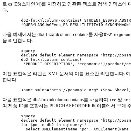
로 es_ES(스페인어)를 지정하고 연관된 텍스트 검색 인덱스에
다.
	db2-fn:xmlcolumn-contains('STUDENT_ESSAYS.ABSTRACTS', '"combustible fosil"',

  	'QUERYLANGUAGE=es_ES RESULTLIMIT=10 SYNONYM=ON
다음 예제에서는
db2-fn:xmlcolumn-contains
를 사용하여
ergonom
을 리턴합니다.
	xquery

	declare default element namespace "http://posample.org";

	db2-fn:xmlcolumn-contains(

 	 'PRODUCT.DESCRIPTION', 'ergonomic')/product/d
이전 표현식은 리턴된 XML 문서의 이름 요소만 리턴합니다. 
합니다.
	<name xmlns="http://posample.org" >Snow Shovel
다음 표현식은
db2-fn:xmlcolumn-contains
를 사용하여
및
ice
scr
여 제품 ID를 포함하는 PURCHASEORDER 테이블에서 구매
	xquery

	declare default element namespace "http://posample.org";

	for $po in db2-fn:sqlquery('

	  select XMLElement(Name "po", XMLElement(Name "custid", purchaseorder.custid),
