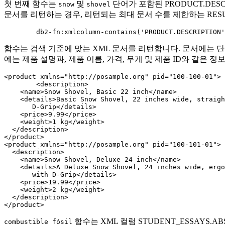
첫 번째 함수는
및
단어가 포함된 PRODUCT.DES
snow
shovel
문서를 리턴하는 경우, 리턴되는 최대 문서 수를 제한하는
RES
	db2-fn:xmlcolumn-contains('PRODUCT.DESCRIPTION
함수는 검색 기준에 맞는 XML 문서를 리턴합니다. 문서에는 단순
에는 제품 설명과, 제품 이름, 가격, 무게 및 제품 ID와 같은 정
<product xmlns="http://posample.org" pid="100-100-01">

	<description>

    <name>Snow Shovel, Basic 22 inch</name>

    <details>Basic Snow Shovel, 22 inches wide, straigh
       D-Grip</details>

    <price>9.99</price>

    <weight>1 kg</weight>

  </description>

</product>

<product xmlns="http://posample.org" pid="100-101-01">

  <description>

    <name>Snow Shovel, Deluxe 24 inch</name>

    <details>A Deluxe Snow Shovel, 24 inches wide, ergo
       with D-Grip</details>

    <price>19.99</price>

    <weight>2 kg</weight>

  </description>

</product>
함수는 XML 컬럼 STUDENT_ESSAYS.
combustible fósil