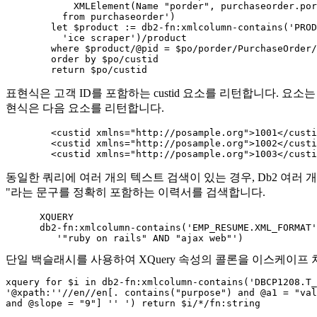
	    XMLElement(Name "porder", purchaseorder.porder))

	  from purchaseorder')

	let $product := db2-fn:xmlcolumn-contains('PRODUCT.DESCRIPTION',

	  'ice scraper')/product

	where $product/@pid = $po/porder/PurchaseOrder/item/partid

	order by $po/custid 

	return $po/custid
표현식은 고객 ID를 포함하는 custid 요소를 리턴합니다. 요소는 
현식은 다음 요소를 리턴합니다.
	<custid xmlns="http://posample.org">1001</custid>

	<custid xmlns="http://posample.org">1002</custid>

	<custid xmlns="http://posample.org">1003</cust
동일한 쿼리에 여러 개의 텍스트 검색이 있는 경우,
Db2
여러 개
"라는 문구를 정확히 포함하는 이력서를 검색합니다.
      XQUERY

      db2-fn:xmlcolumn-contains('EMP_RESUME.XML_FORMAT'
         '"ruby on rails" AND "ajax web"')
단일 백슬래시를 사용하여 XQuery 속성의 콜론을 이스케이프
xquery for $i in db2-fn:xmlcolumn-contains('DBCP1208.T_
'@xpath:''//en//en[. contains("purpose") and @a1 = "val
and @slope = "9"] '' ') return $i/*/fn:string 