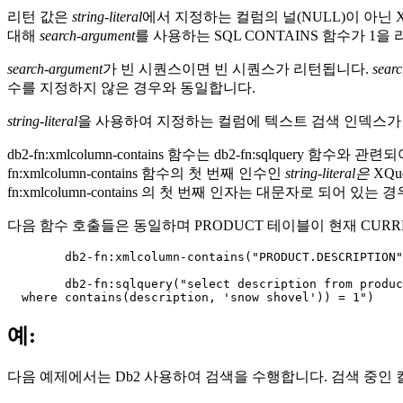
리턴 값은
string-literal
에서 지정하는 컬럼의 널(NULL)이 아닌
대해
search-argument
를 사용하는 SQL CONTAINS 함수가 1
search-argument
가 빈 시퀀스이면 빈 시퀀스가 리턴됩니다.
sear
수를 지정하지 않은 경우와 동일합니다.
string-literal
을 사용하여 지정하는 컬럼에 텍스트 검색 인덱스가
db2-fn:xmlcolumn-contains
함수는
db2-fn:sqlquery
함수와 관련되어
fn:xmlcolumn-contains
함수의 첫 번째 인수인
string-literal은
XQ
fn:xmlcolumn-contains
의 첫 번째 인자는 대문자로 되어 있는 경
다음 함수 호출들은 동일하며 PRODUCT 테이블이 현재 CUR
	db2-fn:xmlcolumn-contains("PRODUCT.DESCRIPTION", "snow shovel")

	db2-fn:sqlquery("select description from product

  where contains(description, 'snow shovel')) = 1")
예:
다음 예제에서는
Db2
사용하여 검색을 수행합니다. 검색 중인 