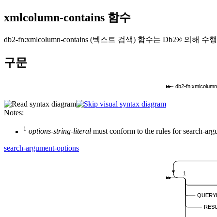
xmlcolumn-contains 함수
db2-fn:xmlcolumn-contains
(텍스트 검색) 함수는
Db2®
의해 수행
구문
db2-fn:xmlcolumn
Notes:
1
options-string-literal
must conform to the rules for search-arg
search-argument-options
1
QUERY
RESU