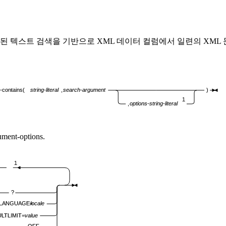
된 텍스트 검색을 기반으로 XML 데이터 컬럼에서 일련의 XML
-contains(
string-literal
,
search-argument
)
1
,
options-string-literal
ument-options.
1
?
LANGUAGE=
locale
LTLIMIT=
value