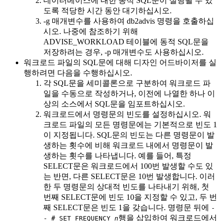
데이터베이스에 대한 동적 SQL문이 실행될 수 있
도록 적당한 시간 동안 대기하십시오.
-g
매개변수를 사용하여
db2advis
명령을 호출하십
시오. 나중에 참조하기 위해
ADVISE_WORKLOAD 테이블에 동적 SQL문을
저장하려는 경우,
-p
매개변수도 사용하십시오.
워크로드 파일의 SQL문에 대해 디자인 어드바이저를 실
행하려면 다음을 수행하십시오.
각 SQL문을 세미콜론으로 구분하여 워크로드 파
일을 수동으로 작성하거나, 이전에 나열한 하나 이
상의 소스에서 SQL문을 임포트하십시오.
워크로드에서 명령문의 빈도를 설정하십시오. 워
크로드 파일의 모든 명령문에는 기본적으로 빈도 1
이 지정됩니다. SQL문의 빈도는 다른 명령문이 발
생하는 횟수에 비해 워크로드 내에서 명령문이 발
생하는 횟수를 나타냅니다. 예를 들어, 특정
SELECT문은 워크로드에서 100번 발생할 수도 있
는 반면, 다른 SELECT문은 10번 발생합니다. 이러
한 두 명령문의 상대적 빈도를 나타내기 위해, 첫
번째 SELECT문에 빈도 10을 지정할 수 있고, 두 번
째 SELECT문은 빈도 1을 갖습니다. 명령문 뒤에
-
행을 삽입하여 워크로드에서
- # SET FREQUENCY
n