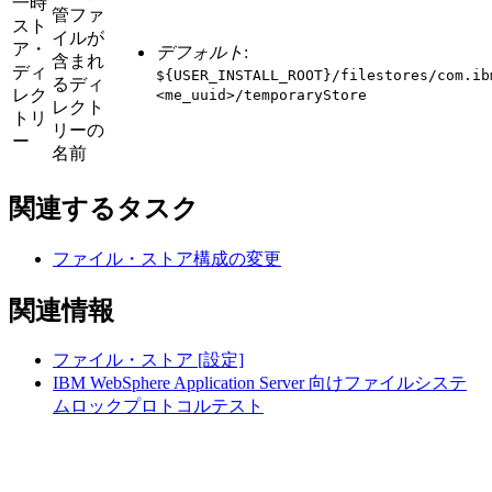
一時
管ファ
スト
イルが
ア・
デフォルト
:
含まれ
ディ
${USER_INSTALL_ROOT}/filestores/com.ib
るディ
レク
<me_uuid>/temporaryStore
レクト
トリ
リーの
ー
名前
関連するタスク
ファイル・ストア構成の変更
関連情報
ファイル・ストア [設定]
IBM WebSphere Application Server 向けファイルシステ
ムロックプロトコルテスト