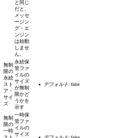
と同じ
だと、
メッセ
ージン
グ・エ
ンジン
は始動
しませ
ん。
永続保
無制
管ファ
限の
イルの
永続
サイズ
スト
デフォルト
: false
が無制
ア・
限かど
サイ
うかを
ズ
示す
一時保
無制
管ファ
限の
イルの
一時
サイズ
スト
デフォルト
: false