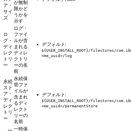
が無制
ア・
限かど
サイ
うかを
ズ
示す
ログ・
ロ
ファイ
グ・
ルが含
デフォルト
:
ディ
まれる
${USER_INSTALL_ROOT}/filestores/com.ib
レク
ディレ
<me_uuid>/log
トリ
クトリ
ー
ーの名
前
永続保
永続
管ファ
スト
イルが
ア・
デフォルト
:
含まれ
ディ
${USER_INSTALL_ROOT}/filestores/com.ib
るディ
レク
<me_uuid>/permanentStore
レクト
トリ
リーの
ー
名前
一時保