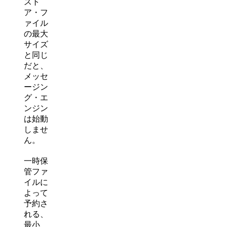
スト
ア・フ
ァイル
の最大
サイズ
と同じ
だと、
メッセ
ージン
グ・エ
ンジン
は始動
しませ
ん。
一時保
管ファ
イルに
よって
予約さ
れる、
最小