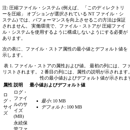
注:
圧縮ファイル・システム (例えば、
「このディレクトリ
ーを圧縮」
オプションが選択されている NT ファイル・シ
ステム) では、パフォーマンスを向上させるこの方法は保証
されません。 実働環境で、ファイル・ストアが 圧縮ファイ
ル・システムを使用するように構成しないようにする必要が
あります。
次の表に、ファイル・ストア属性の最小値とデフォルト値を
示します。
表 1. ファイル・ストアの属性および値
。
最初の列には、フ
リストされます。 2 番目の列には、属性の説明が示されます。
性の最小値およびデフォルト値が示されま
属性
説明
最小値およびデフォルト値
ログ・
ロ
ファイ
グ・
最小
: 10 MB
ルのサ
サイ
デフォルト
: 100 MB
イズ
ズ
(MB)
永続保
管ファ